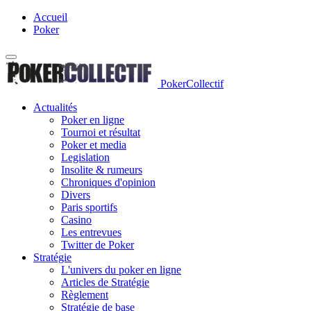
Accueil
Poker
PokerCollectif
Actualités
Poker en ligne
Tournoi et résultat
Poker et media
Legislation
Insolite & rumeurs
Chroniques d'opinion
Divers
Paris sportifs
Casino
Les entrevues
Twitter de Poker
Stratégie
L'univers du poker en ligne
Articles de Stratégie
Règlement
Stratégie de base