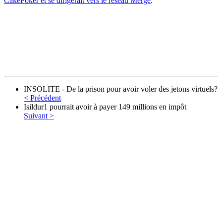
CakePoker et se dirigerait vers le réseau Merge
.
INSOLITE - De la prison pour avoir voler des jetons virtuels?
< Précédent
Isildur1 pourrait avoir à payer 149 millions en impôt
Suivant >