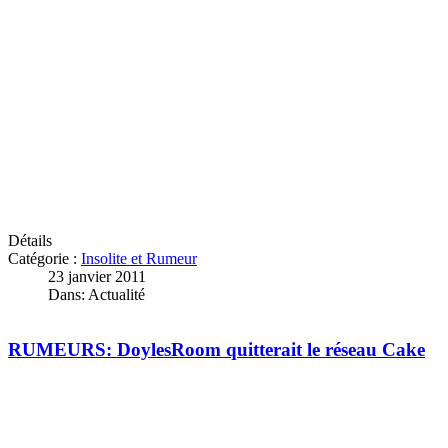
Détails
Catégorie :
Insolite et Rumeur
23 janvier 2011
Dans: Actualité
RUMEURS: DoylesRoom quitterait le réseau Cake