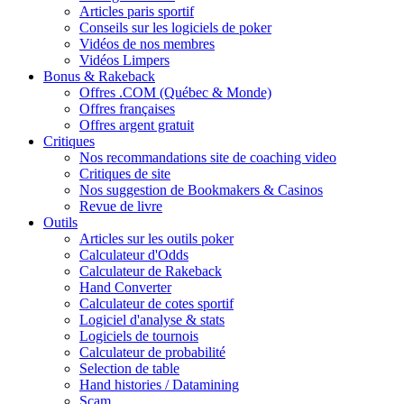
Articles paris sportif
Conseils sur les logiciels de poker
Vidéos de nos membres
Vidéos Limpers
Bonus & Rakeback
Offres .COM (Québec & Monde)
Offres françaises
Offres argent gratuit
Critiques
Nos recommandations site de coaching video
Critiques de site
Nos suggestion de Bookmakers & Casinos
Revue de livre
Outils
Articles sur les outils poker
Calculateur d'Odds
Calculateur de Rakeback
Hand Converter
Calculateur de cotes sportif
Logiciel d'analyse & stats
Logiciels de tournois
Calculateur de probabilité
Selection de table
Hand histories / Datamining
Scam