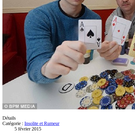
Détails
Catégorie :
Insolite et Rumeur
5 février 2015