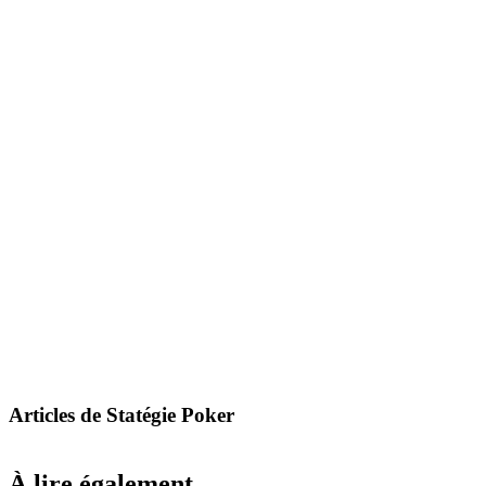
Articles de Statégie Poker
À lire également