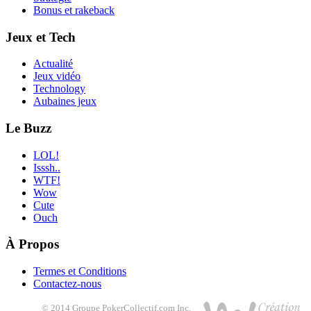
Bonus et rakeback
Jeux et Tech
Actualité
Jeux vidéo
Technology
Aubaines jeux
Le Buzz
LOL!
Isssh..
WTF!
Wow
Cute
Ouch
À Propos
Termes et Conditions
Contactez-nous
© 2014 Groupe PokerCollectif.com Inc.