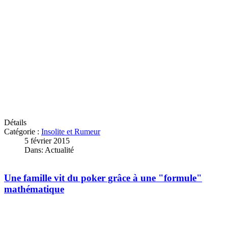
Détails
Catégorie :
Insolite et Rumeur
5 février 2015
Dans: Actualité
Une famille vit du poker grâce à une "formule"
mathématique