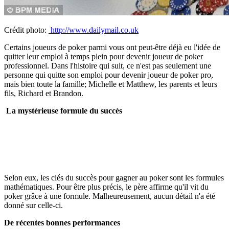
Crédit photo:
http://www.dailymail.co.uk
Certains joueurs de poker parmi vous ont peut-être déjà eu l'idée de
quitter leur emploi à temps plein pour devenir joueur de poker
professionnel. Dans l'histoire qui suit, ce n'est pas seulement une
personne qui quitte son emploi pour devenir joueur de poker pro,
mais bien toute la famille; Michelle et Matthew, les parents et leurs
fils, Richard et Brandon.
La mystérieuse formule du succès
Selon eux, les clés du succès pour gagner au poker sont les formules
mathématiques. Pour être plus précis, le père affirme qu'il vit du
poker grâce à une formule. Malheureusement, aucun détail n'a été
donné sur celle-ci.
De récentes bonnes performances