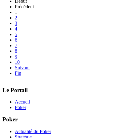
Début
Précédent
1
2
3
4
5
6
7
8
9
10
Suivant
Fin
Le Portail
Accueil
Poker
Poker
Actualité du Poker
Stratégie