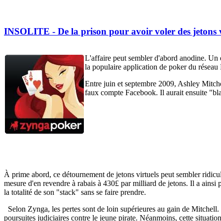
INSOLITE - De la prison pour avoir voler des jetons v
L'affaire peut sembler d'abord anodine. Un e
la populaire application de poker du réseau
Entre juin et septembre 2009, Ashley Mitchell
faux compte Facebook. Il aurait ensuite "bla
À prime abord, ce détournement de jetons virtuels peut sembler ridicule
mesure d'en revendre à rabais à 430£ par milliard de jetons. Il a ainsi
la totalité de son "stack" sans se faire prendre.
Selon Zynga, les pertes sont de loin supérieures au gain de Mitchell. 
poursuites judiciaires contre le jeune pirate. Néanmoins, cette situatio