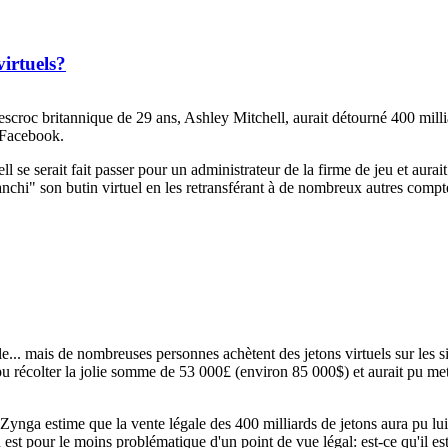
irtuels?
scroc britannique de 29 ans, Ashley Mitchell, aurait détourné 400 millia
 Facebook.
 se serait fait passer pour un administrateur de la firme de jeu et aurait
nchi" son butin virtuel en les retransférant à de nombreux autres compt
... mais de nombreuses personnes achètent des jetons virtuels sur les sit
 pu récolter la jolie somme de 53 000£ (environ 85 000$) et aurait pu met
Zynga estime que la vente légale des 400 milliards de jetons aura pu lu
n est pour le moins problématique d'un point de vue légal: est-ce qu'il e