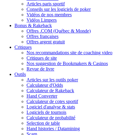
Articles paris sportif
Conseils sur les logiciels de poker
Vidéos de nos membres
Vidéos Limpers
Bonus & Rakeback
Offres .COM (Québec & Monde)
Offres françaises
Offres argent gratuit
Critiques
Nos recommandations site de coaching video
Critiques de site
Nos suggestion de Bookmakers & Casinos
Revue de livre
Outils
Articles sur les outils poker
Calculateur d'Odds
Calculateur de Rakeback
Hand Converter
Calculateur de cotes sportif
Logiciel d'analyse & stats
Logiciels de tournois
Calculateur de probabilité
Selection de table
Hand histories / Datamining
Scam