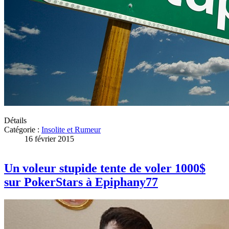
Détails
Catégorie :
Insolite et Rumeur
16 février 2015
Un voleur stupide tente de voler 1000$
sur PokerStars à Epiphany77