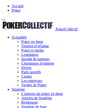
Accueil
Poker
PokerCollectif
Actualités
Poker en ligne
Tournoi et résultat
Poker et media
Legislation
Insolite & rumeurs
Chroniques d'opinion
Divers
Paris sportifs
Casino
Les entrevues
Twitter de Poker
Stratégie
L'univers du poker en ligne
Articles de Stratégie
Règlement
Stratégie de base