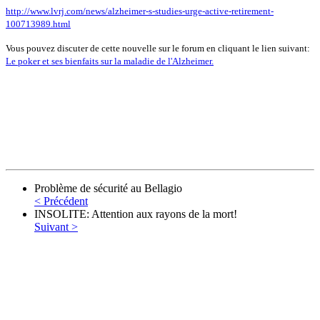
http://www.lvrj.com/news/alzheimer-s-studies-urge-active-retirement-
100713989.html
Vous pouvez discuter de cette nouvelle sur le forum en cliquant le lien suivant:
Le poker et ses bienfaits sur la maladie de l'Alzheimer.
Problème de sécurité au Bellagio
< Précédent
INSOLITE: Attention aux rayons de la mort!
Suivant >