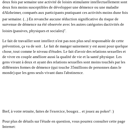
deux fois par semaine une activité de loisirs stimulante intellectuellement sont
deux fois moins susceptibles de développer une démence ou une maladie
dAlzheimer, comparés aux participants pratiquant ces activités moins dune fois
par semaine. (...) En revanche aucune réduction significative du risque de
survenue de démence na été observée avec les autres catégories dactivités de
loisirs (passives, physiques et sociales)".
Le fait de travailler sont intellect n'est pas non plus seul responsable de cette
prévention, ça va de soit . Le fait de manger sainement y est aussi pour quelque
chose, tout comme le niveau d'études. Le fait d'avoir des relations sexuelles et
de vivre en couple améliore aussi la qualité de vie et la santé physique. Les
gens vivant à deux et ayant des relations sexuelles sont moins touchés par les
différentes formes de démence (qui touche 35millions de personnes dans le
monde) que les gens seuls vivant dans l'abstinence.
Bref, à votre retraite, faites de l'exercice, bougez... et jouez au poker! :)
Pour plus de détails sur l'étude en question, vous pourrez consulter cette page
Internet: