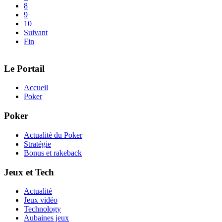
8
9
10
Suivant
Fin
Le Portail
Accueil
Poker
Poker
Actualité du Poker
Stratégie
Bonus et rakeback
Jeux et Tech
Actualité
Jeux vidéo
Technology
Aubaines jeux