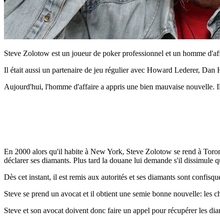
Steve Zolotow est un joueur de poker professionnel et un homme d'affa
Il était aussi un partenaire de jeu régulier avec Howard Lederer, Dan 
Aujourd'hui, l'homme d'affaire a appris une bien mauvaise nouvelle. I
En 2000 alors qu'il habite à New York, Steve Zolotow se rend à Toronto
déclarer ses diamants. Plus tard la douane lui demande s'il dissimule q
Dès cet instant, il est remis aux autorités et ses diamants sont confisq
Steve se prend un avocat et il obtient une semie bonne nouvelle: les c
Steve et son avocat doivent donc faire un appel pour récupérer les diama