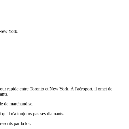
e New York.
tour rapide entre Toronto et New York. À l'aéroport, il omet de
ants.
gale de marchandise.
qu'il n'a toujours pas ses diamants.
scrits par la loi.