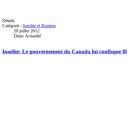
Détails
Catégorie :
Insolite et Rumeur
20 juillet 2012
Dans: Actualité
Insolite: Le gouvernement du Canada lui confisque 