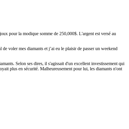
bijoux pour la modique somme de 250,000$. L'argent est versé au
de voler mes diamants et j’ai eu le plaisir de passer un weekend
mants. Selon ses dires, il s'agissait d'un excellent investissement qui
croyait plus en sécurité. Malheureusement pour lui, les diamants n'ont