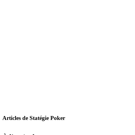
Articles de Statégie Poker