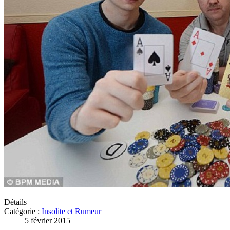
Détails
Catégorie :
Insolite et Rumeur
5 février 2015