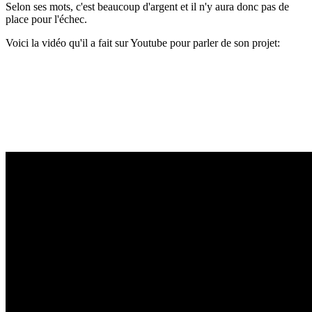
Selon ses mots, c'est beaucoup d'argent et il n'y aura donc pas de
place pour l'échec.
Voici la vidéo qu'il a fait sur Youtube pour parler de son projet: