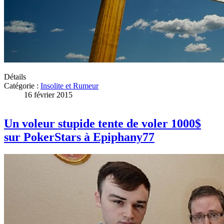
Détails
Catégorie :
Insolite et Rumeur
16 février 2015
Un voleur stupide tente de voler 1000$
sur PokerStars à Epiphany77