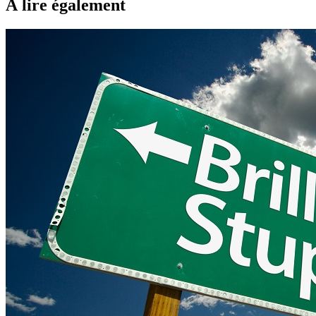
À lire également