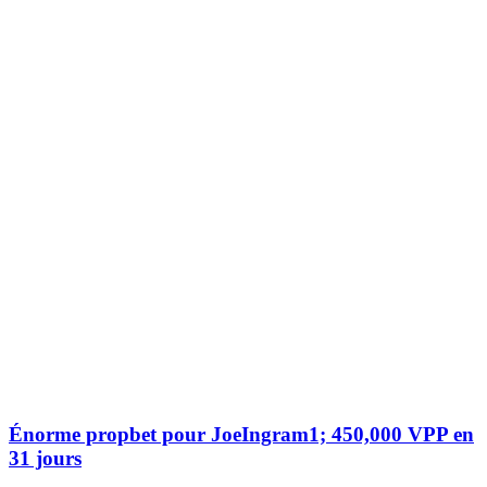
Énorme propbet pour JoeIngram1; 450,000 VPP en
31 jours