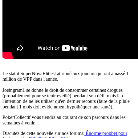
Le statut SuperNovaElit est attribué aux joueurs qui ont amassé 1
million de VPP dans l'année.
Joeingram1 se donne le droit de consommer certaines drogues
(probablement pour se tenir éveillé) pendant son défi, mais il a
l'intention de ne les utiliser qu'en dernier recours (faire de la pilule
pendant 1 mois doit évidemment hypothéquer une santé).
PokerCollectif vous tiendra au courant de son parcours dans les
semaines à venir.
Discutez de cette nouvelle sur nos forums:
Énorme propbet pour