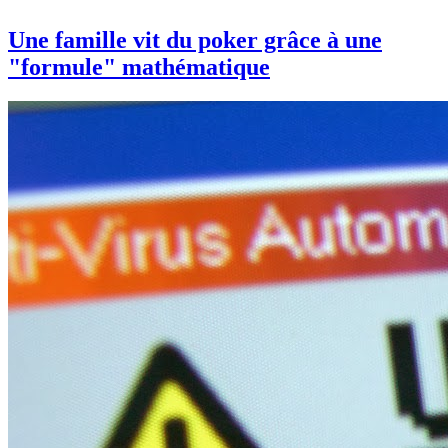
Une famille vit du poker grâce à une
"formule" mathématique