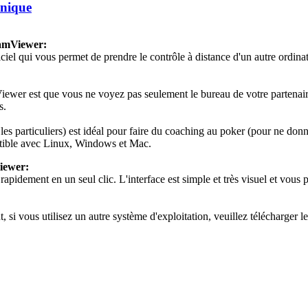
hnique
amViewer:
iel qui vous permet de prendre le contrôle à distance d'un autre ordinat
ewer est que vous ne voyez pas seulement le bureau de votre partenaire
s.
 les particuliers) est idéal pour faire du coaching au poker (pour ne donn
patible avec Linux, Windows et Mac.
Viewer:
ès rapidement en un seul clic. L'interface est simple et très visuel et vou
 si vous utilisez un autre système d'exploitation, veuillez télécharger l