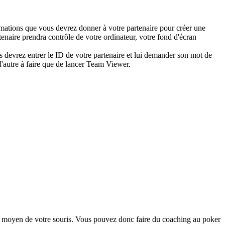
ormations que vous devrez donner à votre partenaire pour créer une
naire prendra contrôle de votre ordinateur, votre fond d'écran
s devrez entrer le ID de votre partenaire et lui demander son mot de
 d'autre à faire que de lancer Team Viewer.
u moyen de votre souris. Vous pouvez donc faire du coaching au poker