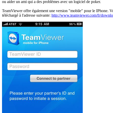
ou aider un ami qui a des problèmes avec un logiciel de poker.
TeamViewer offre également une version "mobile" pour le IPhone. Vous
téléchargé à l'adresse suivante:
http://www.teamviewer.com/fr/downlo