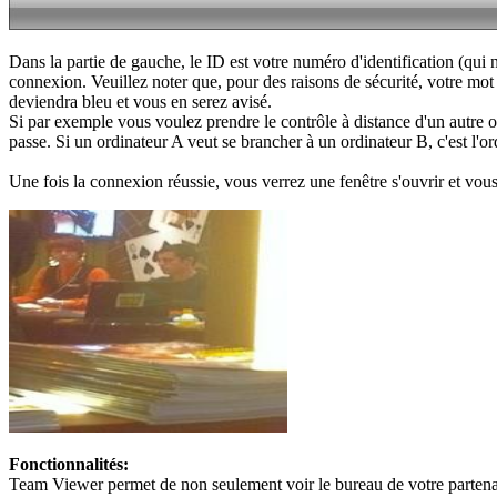
Dans la partie de gauche, le ID est votre numéro d'identification (qui
connexion. Veuillez noter que, pour des raisons de sécurité, votre mo
deviendra bleu et vous en serez avisé.
Si par exemple vous voulez prendre le contrôle à distance d'un autre o
passe. Si un ordinateur A veut se brancher à un ordinateur B, c'est l'o
Une fois la connexion réussie, vous verrez une fenêtre s'ouvrir et vous
Fonctionnalités:
Team Viewer permet de non seulement voir le bureau de votre partena