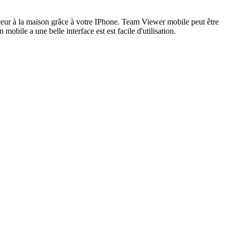
teur à la maison grâce à votre IPhone. Team Viewer mobile peut être
mobile a une belle interface est est facile d'utilisation.