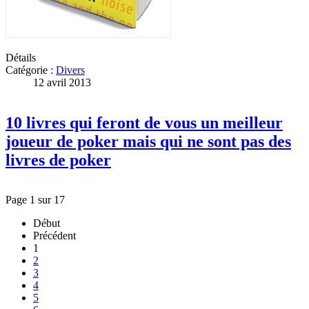
Détails
Catégorie :
Divers
12 avril 2013
10 livres qui feront de vous un meilleur
joueur de poker mais qui ne sont pas des
livres de poker
Page 1 sur 17
Début
Précédent
1
2
3
4
5