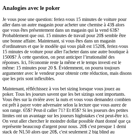
Analogies avec le poker
Je vous pose une question: feriez-vous 15 minutes de voiture pour
aller dans un autre magasin pour acheter une chemise à 43$ alors
que vous êtes présentement dans un magasin qui la vend 63$?
Probablement que oui. 15 minutes de travail pour 20$ semble être
une bonne affaire. Maintenant, si vous êtes dans un magasin
d'ordinateurs et que le modèle qui vous plaît est 1520$, feriez-vous
15 minutes de voiture pour aller l'acheter dans une autre boutique à
1500$? À cette question, on peut anticiper l’irrationalité des
réponses. Ici, l'économie reste la même et le temps investi est le
même: 15 minutes pour 20 $. Évidemment, on pourra toujours
argumenter avec le vendeur pour obtenir cette réduction, mais disons
que les prix sont inflexibles.
Maintenant, réfléchissez à vos bet sizing lorsque vous jouez au
poker. Tous les joueurs savent que les bet sizings sont importants.
Vous êtes sur la rivière avec la nuts et vous vous demandez combien
est prêt à payer votre adversaire selon la lecture que vous aurez de
son range. 65$? Peut-il caller 71? Et 85$? Si les joueurs des petites
limites ont un avantage sur les joueurs highstakes c'est peut-être ici.
On veut aller chercher le moindre dollar possible étant donné que ça
représente beaucoup d'argent pour nous. 20$ c'est presque 1 demi
stack de NL50 alors que 20$, c'est seulement 2 big blind au