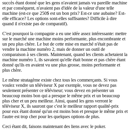
succès étant donné que les gens n'avaient jamais vu pareille machine
et par conséquent, n'avaient pas d'idée de la valeur d'une telle
machine (est-ce que 250$ est un bon prix? Est-ce une aubaine? Est-
elle efficace? Les options sont-elles suffisantes? Difficile à dire
quand il n'existe pas de comparatif).
C'est pourquoi la compagnie a eu une idée assez intéressante: mettre
sur le marché une machine moins performante, plus encombrante et
un peu plus chère. Le but de cette mise en marché n'était pas de
vendre la machine numéro 2, mais de donner un outil de
comparaison à ses clients. Maintenant, quand les clients achetaient la
machine numéro 1, ils savaient qu'elle était bonne et pas chère étant
donné qu'ils en avaient vu une plus grosse, moins performante et
plus chère.
Le même stratagème existe chez tous les commerçants. Si vous
voulez vendre un téléviseur X par exemple, vous ne devez pas
seulement présenter ce téléviseur; vous devez en présenter un
beaucoup moins bon qui a presque le même prix et un beaucoup
plus cher et un peu meilleur. Ainsi, quand les gens verront le
téléviseur X, ils sauront que c'est le meilleur rapport qualité-prix
pour eux étant donné qu'un est moins bon et presque le même prix et
l'autre est trop cher pour les quelques options de plus.
Ceci étant dit, faisons maintenant des liens avec le poker.