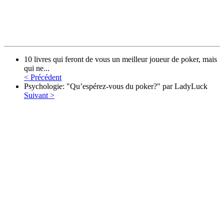
10 livres qui feront de vous un meilleur joueur de poker, mais
qui ne...
< Précédent
Psychologie: "Qu’espérez-vous du poker?" par LadyLuck
Suivant >