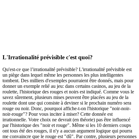
L'Irrationalité prévisible c'est quoi?
Qu'est-ce que l’irrationalité prévisible? L'irrationalité prévisible est
un piège dans lequel même les personnes les plus intelligentes
tombent. Des milliers d'exemples pourraient être donnés, mais pour
donner un exemple relié au jeu: dans certains casinos, au jeu de la
roulette, l'historique des rouges et noirs est indiqué. Comme vous le
savez sûrement, plusieurs mises peuvent être placées au jeu de la
roulette dont une qui consiste à deviner si le prochain numéro sera
rouge ou noir. Donc, pourquoi affiche-t-on l'historique "noir-noir-
noir-rouge"? Pour vous inciter à miser? Cette donnée est
irrationnelle. Votre choix ne devrait (en théorie) pas être influencé
par l'historique des "noir et rouge". Même si les 10 derniers coups
ont tous été des rouges, il n'y a aucun argument logique qui pourra
me convaincre que le rouge est "dû". Par contre, plusieurs personnes