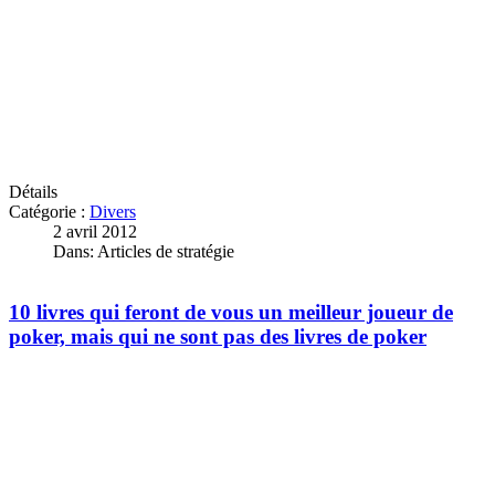
Détails
Catégorie :
Divers
2 avril 2012
Dans: Articles de stratégie
10 livres qui feront de vous un meilleur joueur de
poker, mais qui ne sont pas des livres de poker