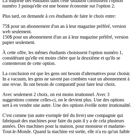
La majorité des étudiants dans cette situation choisissent l'option
numéro 3 puisqu'elle est une bonne économie sur l'option 2.
Plus tard, on demande à ces étudiants de faire le choix entre:
75$ pour un abonnement d'un an à leur magazine préféré, version
web seulement.
150$ pour un abonnement d'un an à leur magazine préféré, version
papier seulement.
À cette offre, les mêmes étudiants choisissent l'option numéro 1,
considérant qu'elle est moins chère que la deuxième et qu'ils se
contenteront de cette option.
La conclusion est que les gens ont besoin d'alternatives pour choisir.
In a vacuum, les gens ne savent pas combien vaut un abonnement à
une revue. Ils ont besoin de comparatif pour faire leur choix.
Avec seulement 2 choix, on est moins irrationnel. Avec 3
suggestions comme celles-ci, on le devient plus. Une des options
sert à en vendre une autre. Une des options éveille notre irrationalité.
C'est comme (un autre exemple tiré du livre) une compagnie qui
fabriquait des machines pour faire du pain il y a de cela plusieurs
années. Des machines pour la maison, pour monsieur et madame-
Tout-le-Monde. Quand la machine est sortie, elle n'a eu qu'un faible