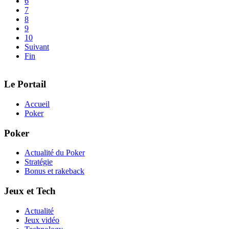
6
7
8
9
10
Suivant
Fin
Le Portail
Accueil
Poker
Poker
Actualité du Poker
Stratégie
Bonus et rakeback
Jeux et Tech
Actualité
Jeux vidéo