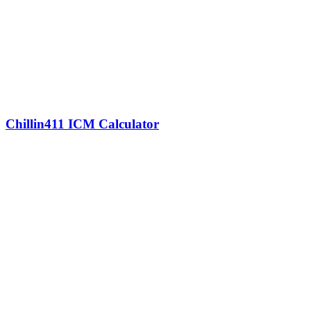
Chillin411 ICM Calculator