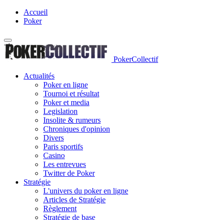
Accueil
Poker
PokerCollectif
Actualités
Poker en ligne
Tournoi et résultat
Poker et media
Legislation
Insolite & rumeurs
Chroniques d'opinion
Divers
Paris sportifs
Casino
Les entrevues
Twitter de Poker
Stratégie
L'univers du poker en ligne
Articles de Stratégie
Règlement
Stratégie de base