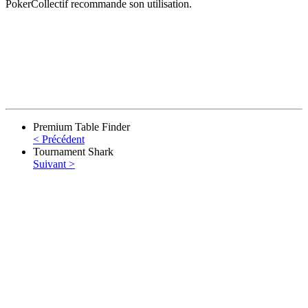
PokerCollectif recommande son utilisation.
Premium Table Finder
< Précédent
Tournament Shark
Suivant >