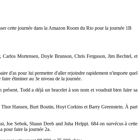
à passer cette journée dans la Amazon Room du Rio pour la journée 1B
, Carlos Mortensen, Doyle Brunson, Chris Ferguson, Jim Bechtel, et
 d'as pour lui permettre d'aller rejoindre rapidement n'importe quel
 faire éliminer au 3e niveau de la journée.
n présent. Todd a déjà un bracelet à son nom et voudrait bien faire sa
, Thor Hansen, Burt Boutin, Hoyt Corkins et Barry Greenstein. À part
ssi, Joe Sebok, Shaun Deeb and Juha Helppi. 684 on survécus à cette
a pour faire la journée 2a.