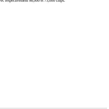
avec respectivement 98,000 et 75,000 chips.