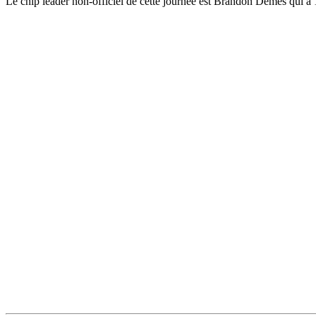
Le chip leader non-officiel de cette journée est Brandon Demes qui a 