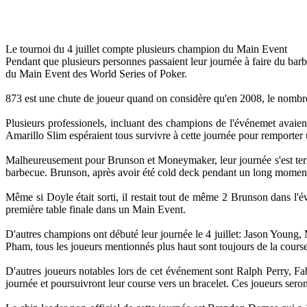
Le tournoi du 4 juillet compte plusieurs champion du Main Event
Pendant que plusieurs personnes passaient leur journée à faire du barb
du Main Event des World Series of Poker.
873 est une chute de joueur quand on considère qu'en 2008, le nombre
Plusieurs professionels, incluant des champions de l'événemet ava
Amarillo Slim espéraient tous survivre à cette journée pour remporter 
Malheureusement pour Brunson et Moneymaker, leur journée s'est term
barbecue. Brunson, après avoir été cold deck pendant un long moment, a 
Même si Doyle était sorti, il restait tout de même 2 Brunson dans l'é
première table finale dans un Main Event.
D'autres champions ont débuté leur journée le 4 juillet: Jason Youn
Pham, tous les joueurs mentionnés plus haut sont toujours de la course
D'autres joueurs notables lors de cet événement sont Ralph Perry, 
journée et poursuivront leur course vers un bracelet. Ces joueurs seront