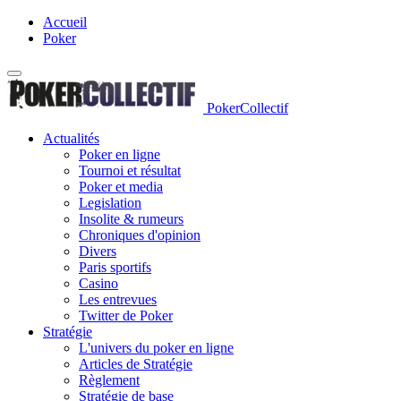
Accueil
Poker
PokerCollectif
Actualités
Poker en ligne
Tournoi et résultat
Poker et media
Legislation
Insolite & rumeurs
Chroniques d'opinion
Divers
Paris sportifs
Casino
Les entrevues
Twitter de Poker
Stratégie
L'univers du poker en ligne
Articles de Stratégie
Règlement
Stratégie de base