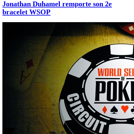
Jonathan Duhamel remporte son 2e
bracelet WSOP