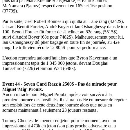
plus tard par Marc-Étienne Blais(Marke) et Patrick-James
McNamara (Pjamez) respectivement en 165e et 16e position
(3779$).
Par la suite, c'est Robert Bonneau qui quitta au 135e rang (4242$),
laissant Benoit Forcier, André Boyer et Ian Oshaughessy dans le top
100. Benoit Forcier fût forcer de s'incliner au 82e rang (5515$),
suivi d'André Boyer (68e pour 7482$). Malheureusement pour lui,
Ian Oshaughessy dû plier bagage en toute fin de journée, au 42e
rang. Le trifluvien récolte 12 805$ pour sa performance.
L'action reprendra aujourd'hui alors que Byron Kaverman a un
impressionnant tapis de 1 345 000 jetons, devant Douglas
Tamashiro (722k) et Simon Watt (648k).
Event 44 - Seven Card Razz à 2500$ - Pas de miracle pour
Miguel 'Mig' Proulx.
Aucun miracle pour Miguel Proulx: après avoir survécu à la
première journée des hostilités, il n'aura pas été en mesure de répéter
son exploit lors de cette deuxième journée alors que nous en
sommes maintenant à seulement 23 joueurs restants .
Tommy Chen est le meneur en jeton pour le moment, avec un
impressionnant 473k en jeton (son plus proche adversaire en a