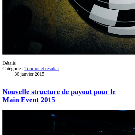
Détails
Catégorie :
Tournoi et résultat
30 janvier 2015
Nouvelle structure de payout pour le
Main Event 2015