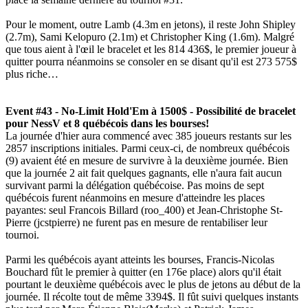
Pour le moment, outre Lamb (4.3m en jetons), il reste John Shipley
(2.7m), Sami Kelopuro (2.1m) et Christopher King (1.6m). Malgré
que tous aient à l'œil le bracelet et les 814 436$, le premier joueur à
quitter pourra néanmoins se consoler en se disant qu'il est 273 575$
plus riche…
Event #43 - No-Limit Hold'Em à 1500$ - Possibilité de bracelet
pour NessV et 8 québécois dans les bourses!
La journée d'hier aura commencé avec 385 joueurs restants sur les
2857 inscriptions initiales. Parmi ceux-ci, de nombreux québécois
(9) avaient été en mesure de survivre à la deuxième journée. Bien
que la journée 2 ait fait quelques gagnants, elle n'aura fait aucun
survivant parmi la délégation québécoise. Pas moins de sept
québécois furent néanmoins en mesure d'atteindre les places
payantes: seul Francois Billard (roo_400) et Jean-Christophe St-
Pierre (jcstpierre) ne furent pas en mesure de rentabiliser leur
tournoi.
Parmi les québécois ayant atteints les bourses, Francis-Nicolas
Bouchard fût le premier à quitter (en 176e place) alors qu'il était
pourtant le deuxième québécois avec le plus de jetons au début de la
journée. Il récolte tout de même 3394$. Il fût suivi quelques instants