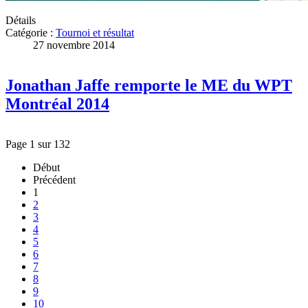
Détails
Catégorie :
Tournoi et résultat
27 novembre 2014
Jonathan Jaffe remporte le ME du WPT
Montréal 2014
Page 1 sur 132
Début
Précédent
1
2
3
4
5
6
7
8
9
10