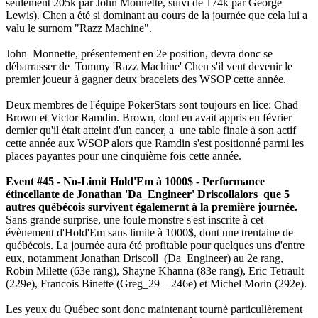
seulement 205k par John Monnette, suivi de 174k par George
Lewis). Chen a été si dominant au cours de la journée que cela lui a
valu le surnom "Razz Machine".
John Monnette, présentement en 2e position, devra donc se
débarrasser de Tommy 'Razz Machine' Chen s'il veut devenir le
premier joueur à gagner deux bracelets des WSOP cette année.
Deux membres de l'équipe PokerStars sont toujours en lice: Chad
Brown et Victor Ramdin. Brown, dont en avait appris en février
dernier qu'il était atteint d'un cancer, a une table finale à son actif
cette année aux WSOP alors que Ramdin s'est positionné parmi les
places payantes pour une cinquième fois cette année.
Event #45 - No-Limit Hold'Em à 1000$ - Performance
étincellante de Jonathan 'Da_Engineer' Driscollalors que 5
autres québécois survivent égalemernt à la première journée.
Sans grande surprise, une foule monstre s'est inscrite à cet
évènement d'Hold'Em sans limite à 1000$, dont une trentaine de
québécois. La journée aura été profitable pour quelques uns d'entre
eux, notamment Jonathan Driscoll (Da_Engineer) au 2e rang,
Robin Milette (63e rang), Shayne Khanna (83e rang), Eric Tetrault
(229e), Francois Binette (Greg_29 – 246e) et Michel Morin (292e).
Les yeux du Québec sont donc maintenant tourné particulièrement