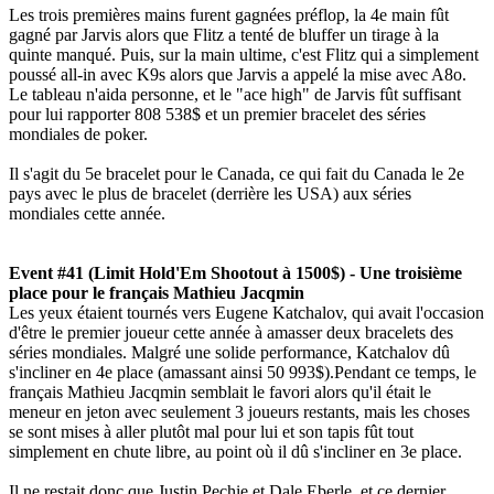
Les trois premières mains furent gagnées préflop, la 4e main fût
gagné par Jarvis alors que Flitz a tenté de bluffer un tirage à la
quinte manqué. Puis, sur la main ultime, c'est Flitz qui a simplement
poussé all-in avec K9s alors que Jarvis a appelé la mise avec A8o.
Le tableau n'aida personne, et le "ace high" de Jarvis fût suffisant
pour lui rapporter 808 538$ et un premier bracelet des séries
mondiales de poker.
Il s'agit du 5e bracelet pour le Canada, ce qui fait du Canada le 2e
pays avec le plus de bracelet (derrière les USA) aux séries
mondiales cette année.
Event #41 (Limit Hold'Em Shootout à 1500$) - Une troisième
place pour le français Mathieu Jacqmin
Les yeux étaient tournés vers Eugene Katchalov, qui avait l'occasion
d'être le premier joueur cette année à amasser deux bracelets des
séries mondiales. Malgré une solide performance, Katchalov dû
s'incliner en 4e place (amassant ainsi 50 993$).Pendant ce temps, le
français Mathieu Jacqmin semblait le favori alors qu'il était le
meneur en jeton avec seulement 3 joueurs restants, mais les choses
se sont mises à aller plutôt mal pour lui et son tapis fût tout
simplement en chute libre, au point où il dû s'incliner en 3e place.
Il ne restait donc que Justin Pechie et Dale Eberle, et ce dernier