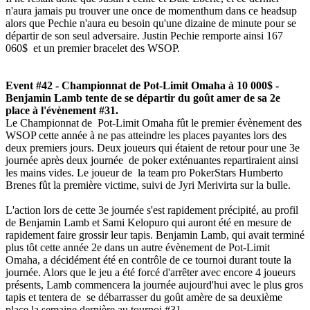
n'aura jamais pu trouver une once de momenthum dans ce headsup
alors que Pechie n'aura eu besoin qu'une dizaine de minute pour se
départir de son seul adversaire. Justin Pechie remporte ainsi 167
060$ et un premier bracelet des WSOP.
Event #42 - Championnat de Pot-Limit Omaha à 10 000$ -
Benjamin Lamb tente de se départir du goût amer de sa 2e
place à l'évènement #31.
Le Championnat de Pot-Limit Omaha fût le premier évènement des
WSOP cette année à ne pas atteindre les places payantes lors des
deux premiers jours. Deux joueurs qui étaient de retour pour une 3e
journée après deux journée de poker exténuantes repartiraient ainsi
les mains vides. Le joueur de la team pro PokerStars Humberto
Brenes fût la première victime, suivi de Jyri Merivirta sur la bulle.
L'action lors de cette 3e journée s'est rapidement précipité, au profil
de Benjamin Lamb et Sami Kelopuro qui auront été en mesure de
rapidement faire grossir leur tapis. Benjamin Lamb, qui avait terminé
plus tôt cette année 2e dans un autre évènement de Pot-Limit
Omaha, a décidément été en contrôle de ce tournoi durant toute la
journée. Alors que le jeu a été forcé d'arrêter avec encore 4 joueurs
présents, Lamb commencera la journée aujourd'hui avec le plus gros
tapis et tentera de se débarrasser du goût amère de sa deuxième
place la semaine dernière au tournoi #31.