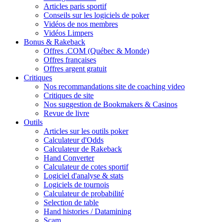
Articles paris sportif
Conseils sur les logiciels de poker
Vidéos de nos membres
Vidéos Limpers
Bonus & Rakeback
Offres .COM (Québec & Monde)
Offres françaises
Offres argent gratuit
Critiques
Nos recommandations site de coaching video
Critiques de site
Nos suggestion de Bookmakers & Casinos
Revue de livre
Outils
Articles sur les outils poker
Calculateur d'Odds
Calculateur de Rakeback
Hand Converter
Calculateur de cotes sportif
Logiciel d'analyse & stats
Logiciels de tournois
Calculateur de probabilité
Selection de table
Hand histories / Datamining
Scam