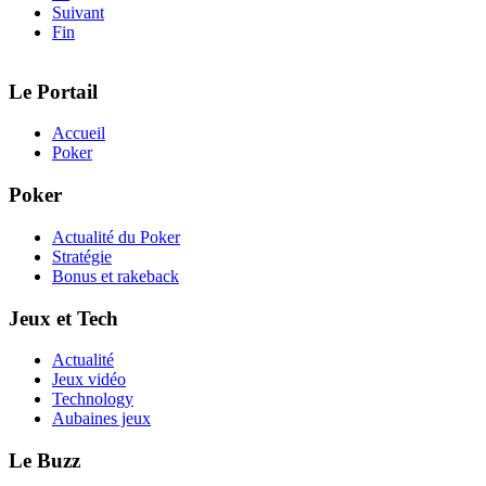
Suivant
Fin
Le Portail
Accueil
Poker
Poker
Actualité du Poker
Stratégie
Bonus et rakeback
Jeux et Tech
Actualité
Jeux vidéo
Technology
Aubaines jeux
Le Buzz