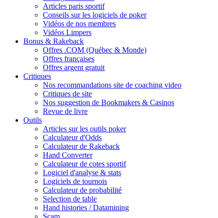
Articles paris sportif
Conseils sur les logiciels de poker
Vidéos de nos membres
Vidéos Limpers
Bonus & Rakeback
Offres .COM (Québec & Monde)
Offres françaises
Offres argent gratuit
Critiques
Nos recommandations site de coaching video
Critiques de site
Nos suggestion de Bookmakers & Casinos
Revue de livre
Outils
Articles sur les outils poker
Calculateur d'Odds
Calculateur de Rakeback
Hand Converter
Calculateur de cotes sportif
Logiciel d'analyse & stats
Logiciels de tournois
Calculateur de probabilité
Selection de table
Hand histories / Datamining
Scam