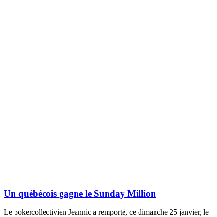
Un québécois gagne le Sunday Million
Le pokercollectivien Jeannic a remporté, ce dimanche 25 janvier, le