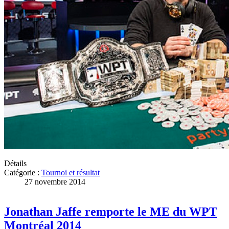
Détails
Catégorie :
Tournoi et résultat
27 novembre 2014
Jonathan Jaffe remporte le ME du WPT
Montréal 2014