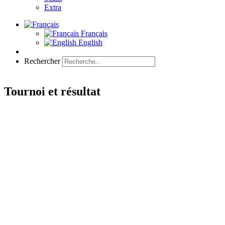
Extra
Français
English
Rechercher
Tournoi et résultat