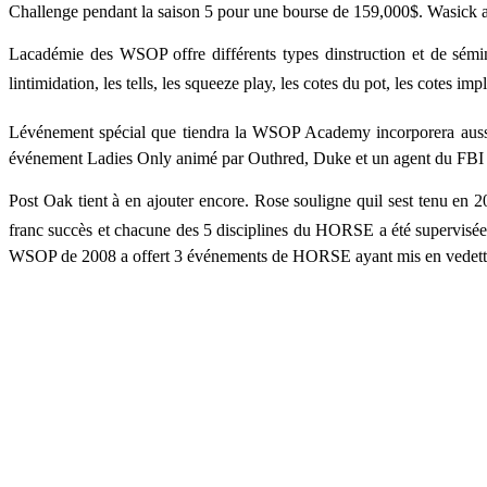
Challenge pendant la saison 5 pour une bourse de 159,000$. Wasic
Lacadémie des WSOP offre différents types dinstruction et de sé
lintimidation, les tells, les squeeze play, les cotes du pot, les cotes imp
Lévénement spécial que tiendra la WSOP Academy incorporera aussi
événement Ladies Only animé par Outhred, Duke et un agent du FBI à l
Post Oak tient à en ajouter encore. Rose souligne quil sest tenu 
franc succès et chacune des 5 disciplines du HORSE a été supervisée 
WSOP de 2008 a offert 3 événements de HORSE ayant mis en vedette 