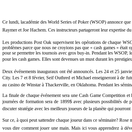
Ce lundi, lacadémie des World Series of Poker (WSOP) annonce que
Raymer et Joe Hachem. Ces instructeurs partageront leur expertise du
Les productions Post Oak supervisent les opérations de chaque WS
problèmes parce que nous ne croyions pas que « cash games » était s
pour se permettre les tournois avec gros buy-in. Pendant les WSOP, le
pour les cash games. Elles sont devenues un must durant les prestigieu
Deux événements inauguraux ont été announcés. Les 24 et 25 janvie
City. Les 7 et 8 février, Seif Outhred et Michael enseigneront à de f
au casino de Winstar à Thackerville, en Oklahoma. Pendant les séminair
La finale de chaque événement sera une Cash Game Competition et l
journées de formation sera de 1899$ avec plusieurs possibilités de
discuter stratégie avec les meilleurs joueurs de la planète qui pourron
Sur ce, à quoi peut sattendre chaque joueur dans ce séminaire? Rose no
vous dire comment jouer une main. Mais ici vous apprendrez à déve