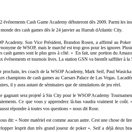
 2 événements Cash Game Academy débuteront dès 2009. Parmi les instr
 monde des cash games dès le 24 janvier au Harrah dAtlantic City.
OP Academy. Son Vice Président, Brandon Rosen, a affirmé au Poker
ynonyme de WSOP, mais le marché est trop gros pour les ignorer. Plusie
s cash games sont le plus gros à côté. » En fait, une portion du Amazo
x événements et tournois lives. La station GSN va bientôt saffilier à l
r prochain, les coach de la WSOP Academy, Mark Seif, Paul Wasicka 
uturs champions de cash games au Caesars Palace de Las Vegas. Lacadém
es, il y aura autant de séminaires que de simulations de jeu réel.
e gagnant sera projeté à Sin City pour le WSOP Academy Tournament 
 paiements. Ce que vous y apprendrez là-bas vaudra vraiment le coût.
t aussi répondre à toutes vos questions » nous dit Rose.
us dit: « Notre matériel est comme aucun autre. Cest une chose de lire 
lopper lesprit dun très grand joueur de poker ». Seif a déjà deux 