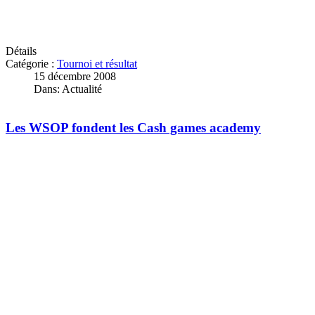
Détails
Catégorie :
Tournoi et résultat
15 décembre 2008
Dans: Actualité
Les WSOP fondent les Cash games academy