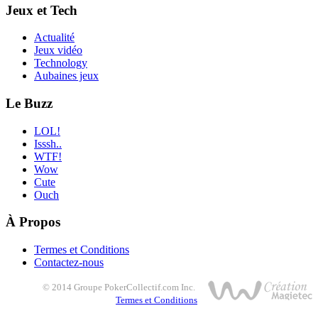
Jeux et Tech
Actualité
Jeux vidéo
Technology
Aubaines jeux
Le Buzz
LOL!
Isssh..
WTF!
Wow
Cute
Ouch
À Propos
Termes et Conditions
Contactez-nous
© 2014 Groupe PokerCollectif.com Inc.
Termes et Conditions