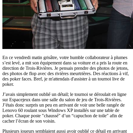
En ce vendredi matin grisâtre, votre humble collaborateur à plumes
s’est levé, a mit son équipement dans sa voiture et a pris la route en
direction de Trois-Rivières. Je pensais prendre des photos de jetons,
des photos de flop avec des rivières meurtrières. Des réactions à vif,
des poker faces. Bref, je m'attendais d'assister à un tournoi live de
poker.
J’avais simplement oublié un détail; le tournoi se déroulait en ligne
sur Espacejeux dans une salle du salon de jeu de Trois-Rivières.
J’étais donc surpris un peu en arrivant de voir une belle rangée de
Lenovo 60 roulant sous Windows XP installés sur une table de
poker. Chaque poste "chaussé" d’un “capuchon de toile" afin de
cacher l’écran de son voisin.
Plusieurs joueurs semblaient aussi avoir oublié ce détail en arrivant