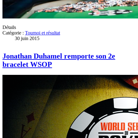
Détails
Catégorie :
Tournoi et résultat
30 juin 2015
Jonathan Duhamel remporte son 2e
bracelet WSOP