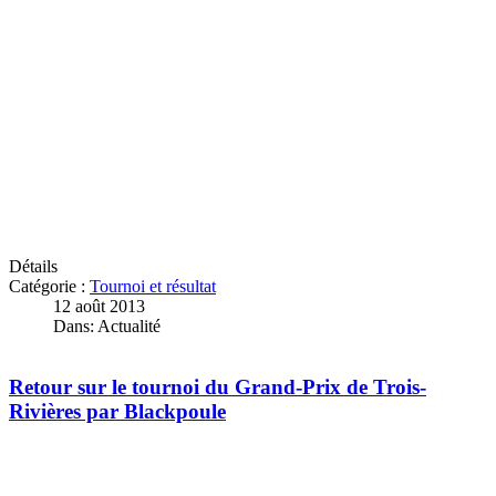
Détails
Catégorie :
Tournoi et résultat
12 août 2013
Dans: Actualité
Retour sur le tournoi du Grand-Prix de Trois-
Rivières par Blackpoule