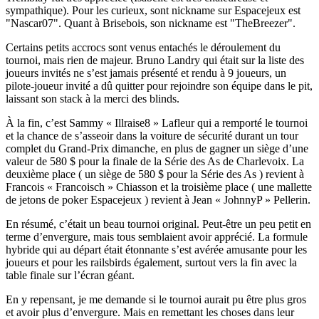
sympathique). Pour les curieux, sont nickname sur Espacejeux est
"Nascar07". Quant à Brisebois, son nickname est "TheBreezer".
Certains petits accrocs sont venus entachés le déroulement du
tournoi, mais rien de majeur. Bruno Landry qui était sur la liste des
joueurs invités ne s’est jamais présenté et rendu à 9 joueurs, un
pilote-joueur invité a dû quitter pour rejoindre son équipe dans le pit,
laissant son stack à la merci des blinds.
À la fin, c’est Sammy « Illraise8 » Lafleur qui a remporté le tournoi
et la chance de s’asseoir dans la voiture de sécurité durant un tour
complet du Grand-Prix dimanche, en plus de gagner un siège d’une
valeur de 580 $ pour la finale de la Série des As de Charlevoix. La
deuxième place ( un siège de 580 $ pour la Série des As ) revient à
Francois « Francoisch » Chiasson et la troisième place ( une mallette
de jetons de poker Espacejeux ) revient à Jean « JohnnyP » Pellerin.
En résumé, c’était un beau tournoi original. Peut-être un peu petit en
terme d’envergure, mais tous semblaient avoir apprécié. La formule
hybride qui au départ était étonnante s’est avérée amusante pour les
joueurs et pour les railsbirds également, surtout vers la fin avec la
table finale sur l’écran géant.
En y repensant, je me demande si le tournoi aurait pu être plus gros
et avoir plus d’envergure. Mais en remettant les choses dans leur