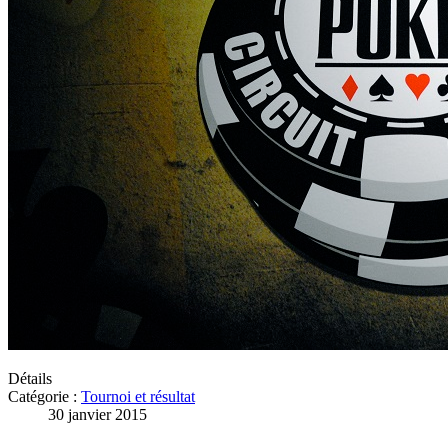
Détails
Catégorie :
Tournoi et résultat
30 janvier 2015