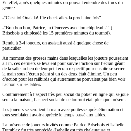
En effet, après quelques minutes on pouvait entendre des trucs du
genre :
-"C’est toi Oualala! J’te check allez la prochaine fois".
-"Bon bon bon, Patrice, tu t’énerves avec ton chip lead là" (
Brisebois a chipleadé les 15 premières minutes du tournoi).
Rendu à 3-4 joueurs, on assistait aussi à quelque chose de
particulier.
Au moment des grosses mains dans lesquelles les joueurs poussaient
all-in, ces derniers se levaient pour suivre l’action sur l’écran géant
de la salle au lieu de leur petit écran respectif pour ensuite se serrer
la main sous l’écran géant si un des deux était éliminé. Un peu
d’action pour les railbirds qui autrement ne pouvaient pas bien voir
l'action sur les tables.
Contrairement à l’aspect très peu social du poker en ligne qui se joue
seul a la maison, l’aspect social de ce tournoi était plus que présent.
Les joueurs se serraient la main avec politesse après élimination et
tous semblaient avoir apprécié le temps passé aux tables.
La présence de joueurs invités comme Patrice Brisebois et Isabelle
Tremblay fut très appréciée (Isabelle est très chaleureuse et