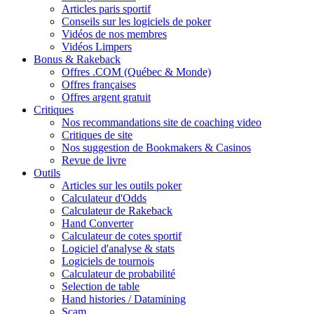
Articles paris sportif
Conseils sur les logiciels de poker
Vidéos de nos membres
Vidéos Limpers
Bonus & Rakeback
Offres .COM (Québec & Monde)
Offres françaises
Offres argent gratuit
Critiques
Nos recommandations site de coaching video
Critiques de site
Nos suggestion de Bookmakers & Casinos
Revue de livre
Outils
Articles sur les outils poker
Calculateur d'Odds
Calculateur de Rakeback
Hand Converter
Calculateur de cotes sportif
Logiciel d'analyse & stats
Logiciels de tournois
Calculateur de probabilité
Selection de table
Hand histories / Datamining
Scam