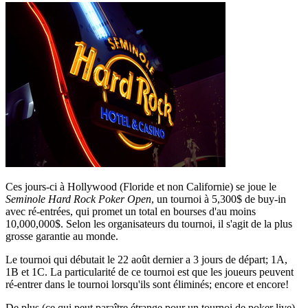
Ces jours-ci à Hollywood (Floride et non Californie) se joue le
Seminole Hard Rock Poker Open
, un tournoi à 5,300$ de buy-in
avec ré-entrées, qui promet un total en bourses d'au moins
10,000,000$. Selon les organisateurs du tournoi, il s'agit de la plus
grosse garantie au monde.
Le tournoi qui débutait le 22 août dernier a 3 jours de départ; 1A,
1B et 1C. La particularité de ce tournoi est que les joueurs peuvent
ré-entrer dans le tournoi lorsqu'ils sont éliminés; encore et encore!
De plus (ce qui peut paraître étrange pour un tournoi de poker live),