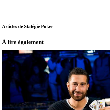
Articles de Statégie Poker
À lire également