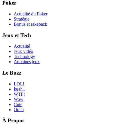
Poker
Actualité du Poker
Stratégie
Bonus et rakeback
Jeux et Tech
Actualité
Jeux vidéo
Technology
Aubaines jeux
Le Buzz
LOL!
Isssh..
WTF!
Wow
Cute
Ouch
À Propos