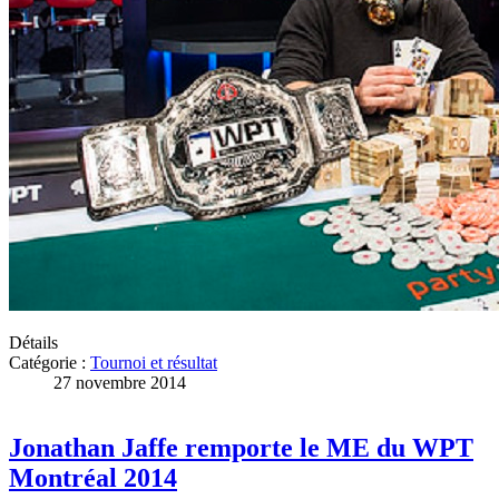
Détails
Catégorie :
Tournoi et résultat
27 novembre 2014
Jonathan Jaffe remporte le ME du WPT
Montréal 2014