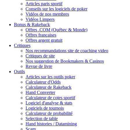
Articles paris sportif
Conseils sur les logiciels de poker
Vidéos de nos membres
Vidéos Limpers
Bonus & Rakeback
Offres .COM (Québec & Monde)
Offres françaises
Offres argent gratuit
Critiques
Nos recommandations site de coaching video
Critiques de site
Nos suggestion de Bookmakers & Casinos
Revue de livre
Outils
Articles sur les outils poker
Calculateur d'Odds
Calculateur de Rakeback
Hand Converter
Calculateur de cotes sportif
Logiciel d'analyse & stats
Logiciels de tournois
Calculateur de probabilité
Selection de table
Hand histories / Datamining
Scam