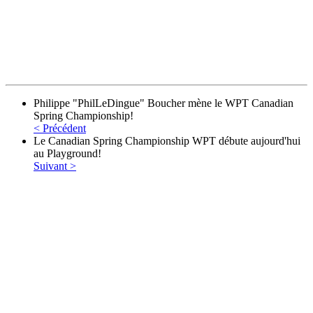
Philippe "PhilLeDingue" Boucher mène le WPT Canadian
Spring Championship!
< Précédent
Le Canadian Spring Championship WPT débute aujourd'hui
au Playground!
Suivant >