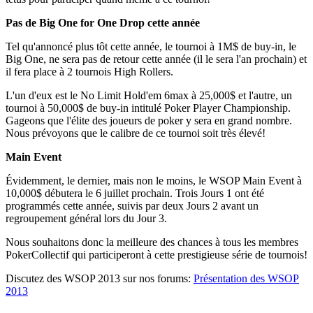
Pas de Big One for One Drop cette année
Tel qu'annoncé plus tôt cette année, le tournoi à 1M$ de buy-in, le
Big One, ne sera pas de retour cette année (il le sera l'an prochain) et
il fera place à 2 tournois High Rollers.
L'un d'eux est le No Limit Hold'em 6max à 25,000$ et l'autre, un
tournoi à 50,000$ de buy-in intitulé Poker Player Championship.
Gageons que l'élite des joueurs de poker y sera en grand nombre.
Nous prévoyons que le calibre de ce tournoi soit très élevé!
Main Event
Évidemment, le dernier, mais non le moins, le WSOP Main Event à
10,000$ débutera le 6 juillet prochain. Trois Jours 1 ont été
programmés cette année, suivis par deux Jours 2 avant un
regroupement général lors du Jour 3.
Nous souhaitons donc la meilleure des chances à tous les membres
PokerCollectif qui participeront à cette prestigieuse série de tournois!
Discutez des WSOP 2013 sur nos forums:
Présentation des WSOP
2013