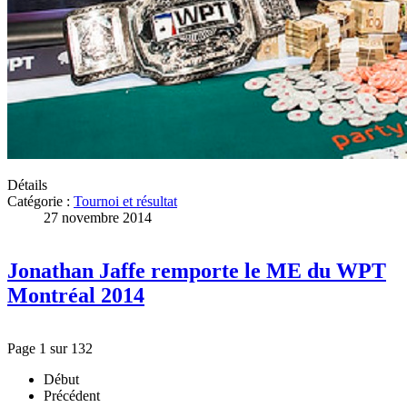
Détails
Catégorie :
Tournoi et résultat
27 novembre 2014
Jonathan Jaffe remporte le ME du WPT
Montréal 2014
Page 1 sur 132
Début
Précédent