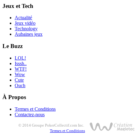
Jeux et Tech
Actualité
Jeux vidéo
Technology
Aubaines jeux
Le Buzz
LOL!
Isssh..
WTF!
Wow
Cute
Ouch
À Propos
Termes et Conditions
Contactez-nous
© 2014 Groupe PokerCollectif.com Inc.
Termes et Conditions