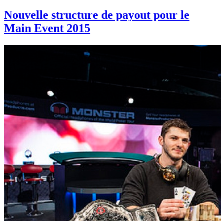
Nouvelle structure de payout pour le
Main Event 2015