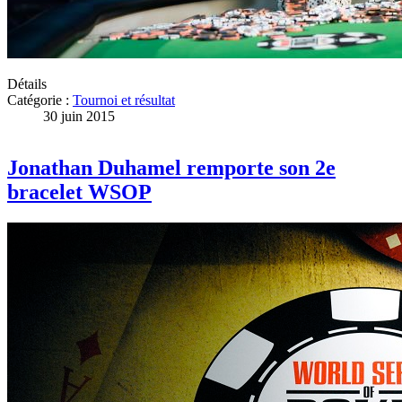
Détails
Catégorie :
Tournoi et résultat
30 juin 2015
Jonathan Duhamel remporte son 2e
bracelet WSOP