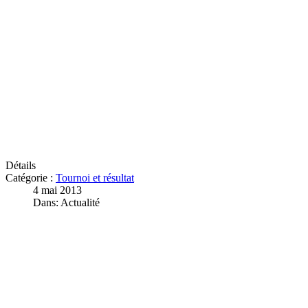
Détails
Catégorie :
Tournoi et résultat
4 mai 2013
Dans: Actualité