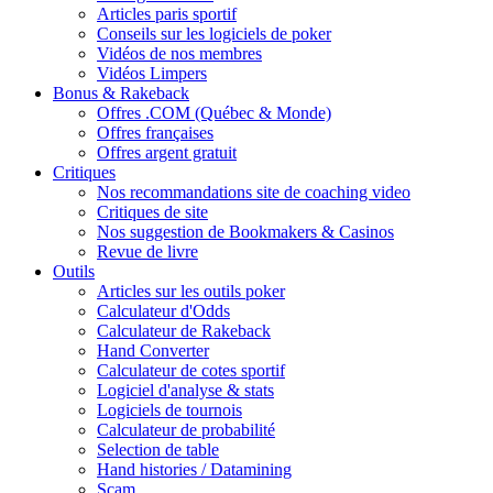
Articles paris sportif
Conseils sur les logiciels de poker
Vidéos de nos membres
Vidéos Limpers
Bonus & Rakeback
Offres .COM (Québec & Monde)
Offres françaises
Offres argent gratuit
Critiques
Nos recommandations site de coaching video
Critiques de site
Nos suggestion de Bookmakers & Casinos
Revue de livre
Outils
Articles sur les outils poker
Calculateur d'Odds
Calculateur de Rakeback
Hand Converter
Calculateur de cotes sportif
Logiciel d'analyse & stats
Logiciels de tournois
Calculateur de probabilité
Selection de table
Hand histories / Datamining
Scam