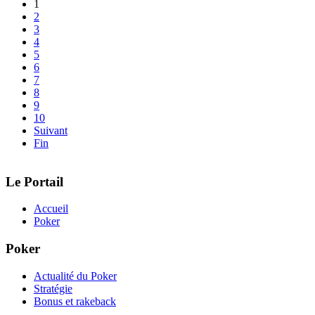
1
2
3
4
5
6
7
8
9
10
Suivant
Fin
Le Portail
Accueil
Poker
Poker
Actualité du Poker
Stratégie
Bonus et rakeback