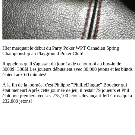
Hier marquait le début du Party Poker WPT Canadian Spring
Championship au Playground Poker Club!
Rappelons qu'il s'agissait du jour 1a de ce tournoi au buy-in de
3000$+300$! Les joueurs débutaient avec 30,000 jetons et les blinds
étaient aux 60 minutes!
À la fin de la journée, c'est Philippe "PhilLeDingue" Boucher qui
était meneur! Après cette journée de jeu, il restait 79 joueurs et Phil
était bon premier avec ses 278,100 jetons devançant Jeff Gross qui a
232,800 jetons!