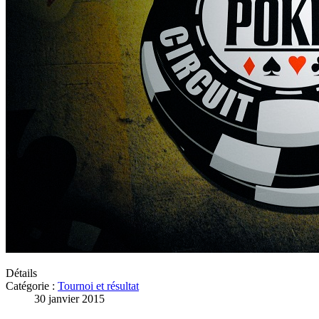
Détails
Catégorie :
Tournoi et résultat
30 janvier 2015