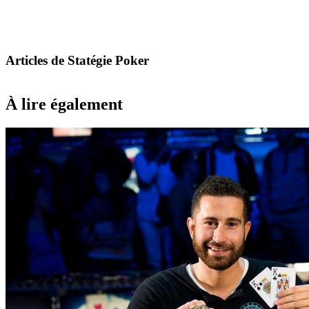
Articles de Statégie Poker
À lire également