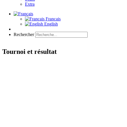
Extra
Français
English
Rechercher
Tournoi et résultat