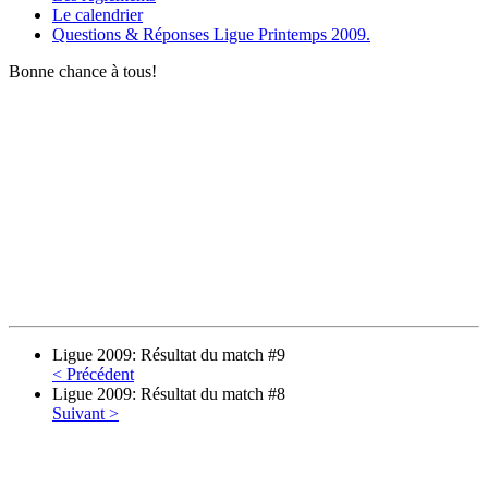
Le calendrier
Questions & Réponses Ligue Printemps 2009.
Bonne chance à tous!
Ligue 2009: Résultat du match #9
< Précédent
Ligue 2009: Résultat du match #8
Suivant >