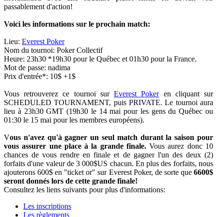
passablement d'action!
Voici les informations sur le prochain match:
Lieu:
Everest Poker
Nom du tournoi: Poker Collectif
Heure: 23h30 *19h30 pour le Québec et 01h30 pour la France.
Mot de passe: nadima
Prix d'entrée*: 10$ +1$
Vous retrouverez ce tournoi sur
Everest Poker
en cliquant sur
SCHEDULED TOURNAMENT, puis PRIVATE. Le tournoi aura
lieu à 23h30 GMT (19h30 le 14 mai pour les gens du Québec ou
01:30 le 15 mai pour les membres européens).
V
ous n'avez qu'à gagner un seul match durant la saison pour
vous assurer une place à la grande finale.
Vous aurez donc 10
chances de vous rendre en finale et de gagner l'un des deux (2)
forfaits d'une valeur de 3 000$US chacun. En plus des forfaits, nous
ajouterons 600$ en "ticket or" sur Everest Poker, de sorte que
6600$
seront donnés lors de cette grande finale!
Consultez les liens suivants pour plus d'informations:
Les inscriptions
Les règlements