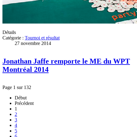
Détails
Catégorie :
Tournoi et résultat
27 novembre 2014
Jonathan Jaffe remporte le ME du WPT
Montréal 2014
Page 1 sur 132
Début
Précédent
1
2
3
4
5
6