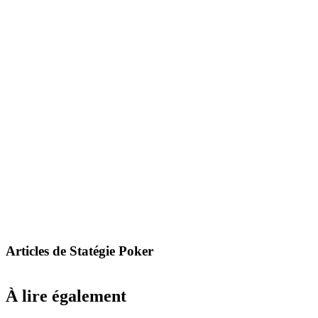
Articles de Statégie Poker
À lire également