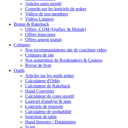
Articles paris sportif
Conseils sur les logiciels de poker
Vidéos de nos membres
Vidéos Limpers
Bonus & Rakeback
Offres .COM (Québec & Monde)
Offres françaises
Offres argent gratuit
Critiques
Nos recommandations site de coaching video
Critiques de site
Nos suggestion de Bookmakers & Casinos
Revue de livre
Outils
Articles sur les outils poker
Calculateur d'Odds
Calculateur de Rakeback
Hand Converter
Calculateur de cotes sportif
Logiciel d'analyse & stats
Logiciels de tournois
Calculateur de probabilité
Selection de table
Hand histories / Datamining
Scam