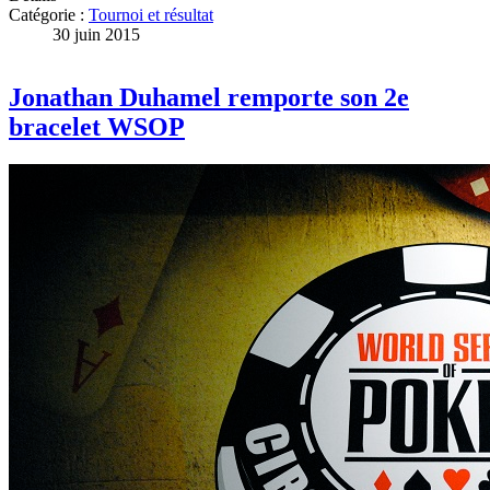
Catégorie :
Tournoi et résultat
30 juin 2015
Jonathan Duhamel remporte son 2e
bracelet WSOP