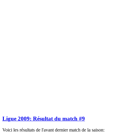
Ligue 2009: Résultat du match #9
Voici les résultats de l'avant dernier match de la saison: