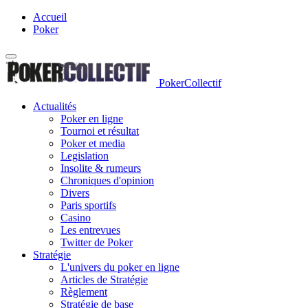
Accueil
Poker
PokerCollectif
Actualités
Poker en ligne
Tournoi et résultat
Poker et media
Legislation
Insolite & rumeurs
Chroniques d'opinion
Divers
Paris sportifs
Casino
Les entrevues
Twitter de Poker
Stratégie
L'univers du poker en ligne
Articles de Stratégie
Règlement
Stratégie de base