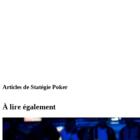
Articles de Statégie Poker
À lire également