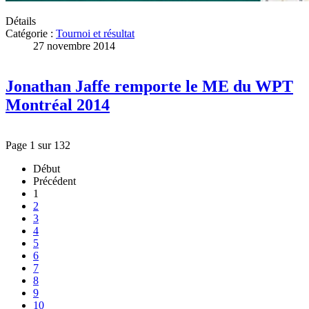
Détails
Catégorie :
Tournoi et résultat
27 novembre 2014
Jonathan Jaffe remporte le ME du WPT
Montréal 2014
Page 1 sur 132
Début
Précédent
1
2
3
4
5
6
7
8
9
10