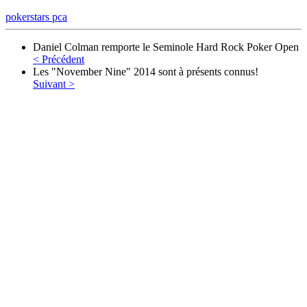
pokerstars
pca
Daniel Colman remporte le Seminole Hard Rock Poker Open
< Précédent
Les "November Nine" 2014 sont à présents connus!
Suivant >