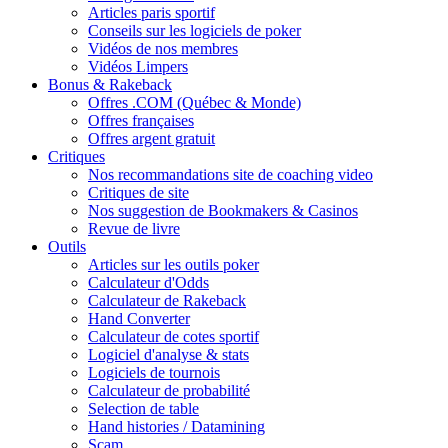
Articles paris sportif
Conseils sur les logiciels de poker
Vidéos de nos membres
Vidéos Limpers
Bonus & Rakeback
Offres .COM (Québec & Monde)
Offres françaises
Offres argent gratuit
Critiques
Nos recommandations site de coaching video
Critiques de site
Nos suggestion de Bookmakers & Casinos
Revue de livre
Outils
Articles sur les outils poker
Calculateur d'Odds
Calculateur de Rakeback
Hand Converter
Calculateur de cotes sportif
Logiciel d'analyse & stats
Logiciels de tournois
Calculateur de probabilité
Selection de table
Hand histories / Datamining
Scam