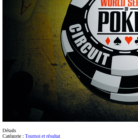
Détails
Catégorie :
Tournoi et résultat