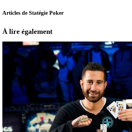
Articles de Statégie Poker
À lire également