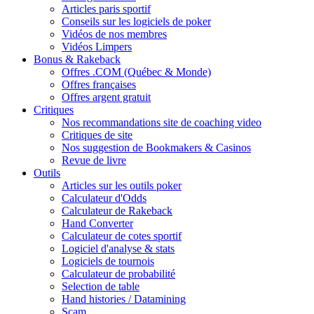
Articles paris sportif
Conseils sur les logiciels de poker
Vidéos de nos membres
Vidéos Limpers
Bonus & Rakeback
Offres .COM (Québec & Monde)
Offres françaises
Offres argent gratuit
Critiques
Nos recommandations site de coaching video
Critiques de site
Nos suggestion de Bookmakers & Casinos
Revue de livre
Outils
Articles sur les outils poker
Calculateur d'Odds
Calculateur de Rakeback
Hand Converter
Calculateur de cotes sportif
Logiciel d'analyse & stats
Logiciels de tournois
Calculateur de probabilité
Selection de table
Hand histories / Datamining
Scam