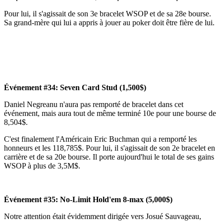
Pour lui, il s'agissait de son 3e bracelet WSOP et de sa 28e bourse.
Sa grand-mère qui lui a appris à jouer au poker doit être fière de lui.
Événement #34: Seven Card Stud (1,500$)
Daniel Negreanu n'aura pas remporté de bracelet dans cet
événement, mais aura tout de même terminé 10e pour une bourse de
8,504$.
C'est finalement l'Américain Eric Buchman qui a remporté les
honneurs et les 118,785$. Pour lui, il s'agissait de son 2e bracelet en
carrière et de sa 20e bourse. Il porte aujourd'hui le total de ses gains
WSOP à plus de 3,5M$.
Événement #35: No-Limit Hold'em 8-max (5,000$)
Notre attention était évidemment dirigée vers Josué Sauvageau,