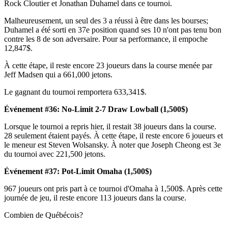
Rock Cloutier et Jonathan Duhamel dans ce tournoi.
Malheureusement, un seul des 3 a réussi à être dans les bourses;
Duhamel a été sorti en 37e position quand ses 10 n'ont pas tenu bon
contre les 8 de son adversaire. Pour sa performance, il empoche
12,847$.
À cette étape, il reste encore 23 joueurs dans la course menée par
Jeff Madsen qui a 661,000 jetons.
Le gagnant du tournoi remportera 633,341$.
Événement #36: No-Limit 2-7 Draw Lowball (1,500$)
Lorsque le tournoi a repris hier, il restait 38 joueurs dans la course.
28 seulement étaient payés. À cette étape, il reste encore 6 joueurs et
le meneur est Steven Wolsansky. À noter que Joseph Cheong est 3e
du tournoi avec 221,500 jetons.
Événement #37: Pot-Limit Omaha (1,500$)
967 joueurs ont pris part à ce tournoi d'Omaha à 1,500$. Après cette
journée de jeu, il reste encore 113 joueurs dans la course.
Combien de Québécois?