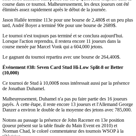
course dans ce tournoi. Malheureusement, les deux joueurs ont été
éliminés assez rapidement après le début de la journée.
Jason Hallée termine 113e pour une bourse de 2,480$ et un peu plus
tard, André Boyer a terminé 90e pour une bourse de 2689$.
Le tournoi n'est toujours pas terminé et se conclura aujourd'hui.
Lorsque l'action reprendra, il restera encore 11 joueurs dans la
course menée par Marcel Vonk qui a 604,000 jetons.
Le gagnant du tournoi repartira avec une bourse de 264,400$.
Événement #38: Seven Card Stud Hi-Low Split-8 or Better
(10,000)
Ce tournoi de Stud à 10,000$ nous intéressait aussi par la présence
de Jonathan Duhamel.
Malheureusement, Duhamel n'a pas pu faire partie des 16 joueurs
payés. À cette étape, il reste encore 13 joueurs et l'Allemand George
Danzer a environ le double de la moyenne des jetons avec 785,000.
Notons au passage la présence de John Racener en 13e position
(joueur présent sur la table finale du Main Event en 2010) et
Norman Chad, le coloré commentateur des tournois WSOP à la