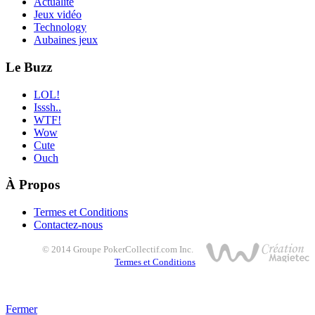
Actualité
Jeux vidéo
Technology
Aubaines jeux
Le Buzz
LOL!
Isssh..
WTF!
Wow
Cute
Ouch
À Propos
Termes et Conditions
Contactez-nous
© 2014 Groupe PokerCollectif.com Inc.
Termes et Conditions
Fermer