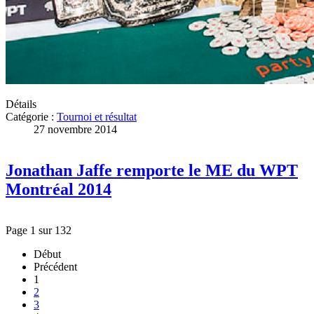
Détails
Catégorie :
Tournoi et résultat
27 novembre 2014
Jonathan Jaffe remporte le ME du WPT
Montréal 2014
Page 1 sur 132
Début
Précédent
1
2
3