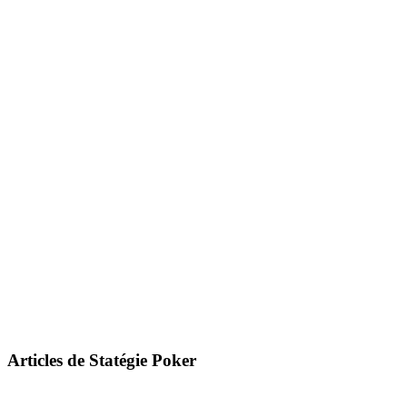
Articles de Statégie Poker