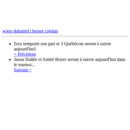
wsop
duhamel
cheong
cajelais
Ivey remporte son pari et 3 Québécois seront à suivre
aujourd'hui!
< Précédent
Jason Hallée et André Boyer seront à suivre aujourd'hui dans
le tournoi...
Suivant >