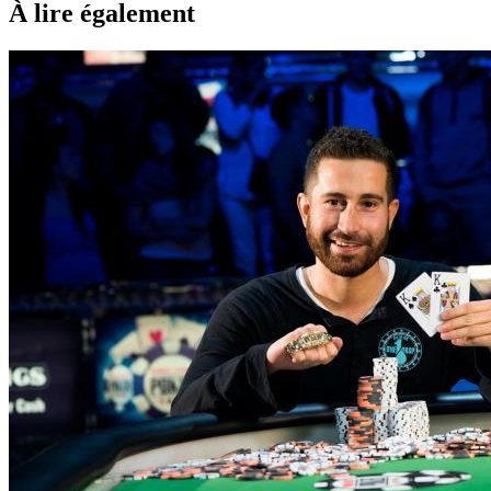
À lire également