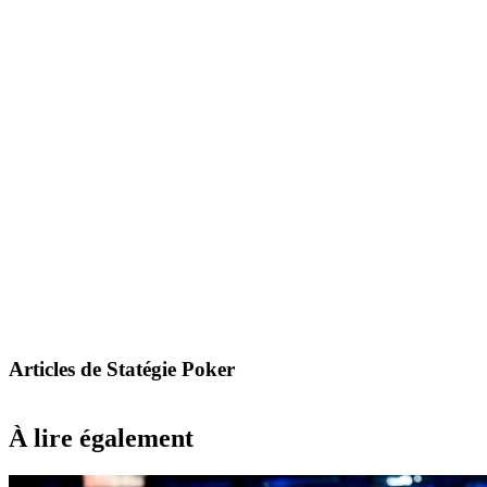
Articles de Statégie Poker
À lire également