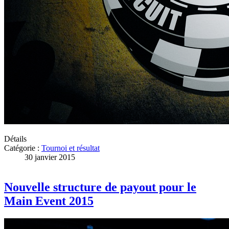
Détails
Catégorie :
Tournoi et résultat
30 janvier 2015
Nouvelle structure de payout pour le
Main Event 2015