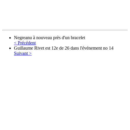
Negreanu à nouveau près d'un bracelet
< Précédent
Guillaume Rivet est 12e de 26 dans l'événement no 14
Suivant >