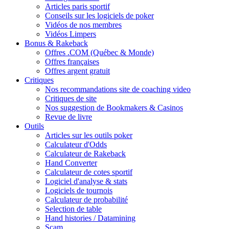
Articles paris sportif
Conseils sur les logiciels de poker
Vidéos de nos membres
Vidéos Limpers
Bonus & Rakeback
Offres .COM (Québec & Monde)
Offres françaises
Offres argent gratuit
Critiques
Nos recommandations site de coaching video
Critiques de site
Nos suggestion de Bookmakers & Casinos
Revue de livre
Outils
Articles sur les outils poker
Calculateur d'Odds
Calculateur de Rakeback
Hand Converter
Calculateur de cotes sportif
Logiciel d'analyse & stats
Logiciels de tournois
Calculateur de probabilité
Selection de table
Hand histories / Datamining
Scam