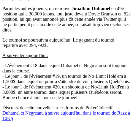
Parmi les autres joueurs, on retrouve
Jonathan Duhamel
en 49e
position qui a 30,000 jetons, tout juste devant Doyle Brunson en 52e
position, lui qui avait annoncé plus tôt cette année via Twitter qu'il
ne participerait pas aux de cette année, se faisait trop vieux selon ses
dires.
Le tournoi se poursuivra aujourd'hui. Le gagnant du tournoi
repartira avec 294,792$.
À surveiller aujourd'hui:
- L'événement #18 dans lequel Duhamel et Negreanu sont toujours
dans la course.
- Le jour 1 de l'événement #19, un tournoi de No-Limit Hold'em à
1,500$ dans lequel on pourra s'attendre de voir plusieurs Québécois.
- Le jour 1 de l'événement #20, un shootout de No-Limit Hold'em à
3,000$, un autre tournoi dans lequel plusieurs Québécois seront.
Bonne chance à tous pour cette journée!
Discutez de cette nouvelle sur les forums de PokerCollectif:
Duhamel et Negreanu à suivre aujourd'hui dans le tournoi de Razz à
10K$