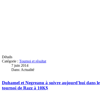
Détails
Catégorie :
Tournoi et résultat
7 juin 2014
Dans: Actualité
Duhamel et Negreanu à suivre aujourd'hui dans le
tournoi de Razz à 10K$