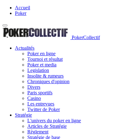
Accueil
Poker
PokerCollectif
Actualités
Poker en ligne
Tournoi et résultat
Poker et media
Legislation
Insolite & rumeurs
Chroniques d'opinion
Divers
Paris sportifs
Casino
Les entrevues
Twitter de Poker
Stratégie
L'univers du poker en ligne
Articles de Stratégie
Règlement
Stratégie de base