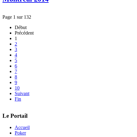
Page 1 sur 132
Début
Précédent
1
2
3
4
5
6
7
8
9
10
Suivant
Fin
Le Portail
Accueil
Poker