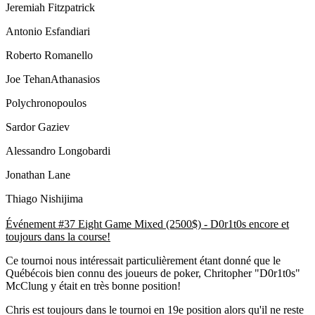
Jeremiah Fitzpatrick
Antonio Esfandiari
Roberto Romanello
Joe TehanAthanasios
Polychronopoulos
Sardor Gaziev
Alessandro Longobardi
Jonathan Lane
Thiago Nishijima
Événement #37 Eight Game Mixed (2500$) - D0r1t0s encore et
toujours dans la course!
Ce tournoi nous intéressait particulièrement étant donné que le
Québécois bien connu des joueurs de poker, Chritopher "D0r1t0s"
McClung y était en très bonne position!
Chris est toujours dans le tournoi en 19e position alors qu'il ne reste