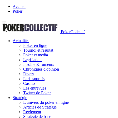
Accueil
Poker
PokerCollectif
Actualités
Poker en ligne
Tournoi et résultat
Poker et media
Legislation
Insolite & rumeurs
Chroniques d'opinion
Divers
Paris sportifs
Casino
Les entrevues
Twitter de Poker
Stratégie
L'univers du poker en ligne
Articles de Stratégie
Règlement
Stratégie de base