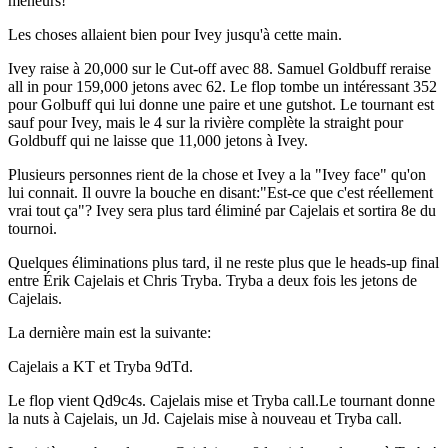
meneurs!
Les choses allaient bien pour Ivey jusqu'à cette main.
Ivey raise à 20,000 sur le Cut-off avec 88. Samuel Goldbuff reraise
all in pour 159,000 jetons avec 62. Le flop tombe un intéressant 352
pour Golbuff qui lui donne une paire et une gutshot. Le tournant est
sauf pour Ivey, mais le 4 sur la rivière complète la straight pour
Goldbuff qui ne laisse que 11,000 jetons à Ivey.
Plusieurs personnes rient de la chose et Ivey a la "Ivey face" qu'on
lui connait. Il ouvre la bouche en disant:"Est-ce que c'est réellement
vrai tout ça"? Ivey sera plus tard éliminé par Cajelais et sortira 8e du
tournoi.
Quelques éliminations plus tard, il ne reste plus que le heads-up final
entre Érik Cajelais et Chris Tryba. Tryba a deux fois les jetons de
Cajelais.
La dernière main est la suivante:
Cajelais a KT et Tryba 9dTd.
Le flop vient Qd9c4s. Cajelais mise et Tryba call.Le tournant donne
la nuts à Cajelais, un Jd. Cajelais mise à nouveau et Tryba call.