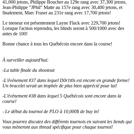
41,000 jetons, Philippe Boucher au 129e rang avec 37,300 jetons,
Jean-Philippe "JPhil" Matte au 157e rang avec 30,400 jetons, et
finalement, Marc Fraser au 231e rang avec 17,700 jetons!
Le meneur est présentement Layne Flack avec 229,700 jetons!
Lorsque l'action reprendra, les blinds seront à 500/1000 avec des
antes de 100!
Bonne chance à tous les Québécois encore dans la course!
À surveiller aujourd'hui:
-La table finale du shootout
-L'événement #37 dans lequel D0r1t0s est encore en grande forme!
Un bracelet serait un trophée de plus bien apprécié pour lui!
-L'événement #38 dans lequel 5 Québécois sont encore dans la
course!
- Le début du tournoi de PLO à 10,000$ de buy in!
Vous pourrez discutez des différents tournois en suivant les liends qui
vous mèneront aux thread spécifique pour chaque tournoi!