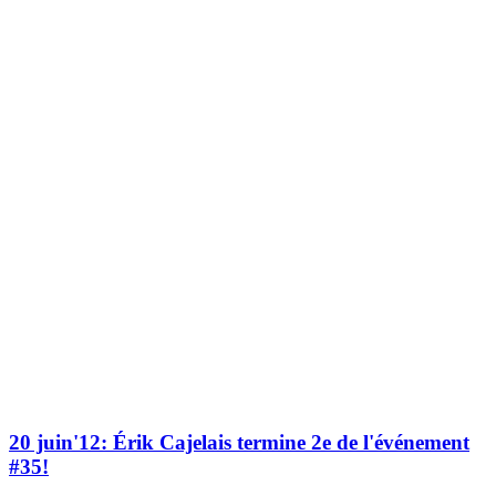
20 juin'12: Érik Cajelais termine 2e de l'événement
#35!