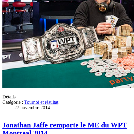
Détails
Catégorie :
Tournoi et résultat
27 novembre 2014
Jonathan Jaffe remporte le ME du WPT
Montréal 2014