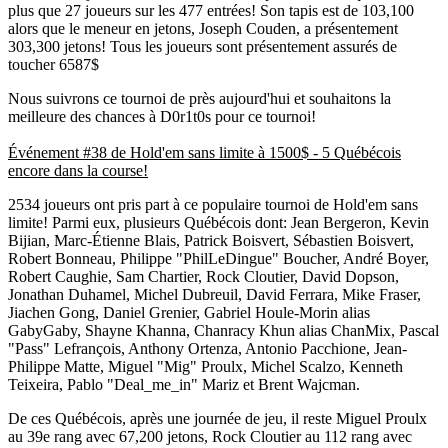
plus que 27 joueurs sur les 477 entrées! Son tapis est de 103,100
alors que le meneur en jetons, Joseph Couden, a présentement
303,300 jetons! Tous les joueurs sont présentement assurés de
toucher 6587$
Nous suivrons ce tournoi de près aujourd'hui et souhaitons la
meilleure des chances à D0r1t0s pour ce tournoi!
Événement #38 de Hold'em sans limite à 1500$ - 5 Québécois
encore dans la course!
2534 joueurs ont pris part à ce populaire tournoi de Hold'em sans
limite! Parmi eux, plusieurs Québécois dont: Jean Bergeron, Kevin
Bijian, Marc-Étienne Blais, Patrick Boisvert, Sébastien Boisvert,
Robert Bonneau, Philippe "PhilLeDingue" Boucher, André Boyer,
Robert Caughie, Sam Chartier, Rock Cloutier, David Dopson,
Jonathan Duhamel, Michel Dubreuil, David Ferrara, Mike Fraser,
Jiachen Gong, Daniel Grenier, Gabriel Houle-Morin alias
GabyGaby, Shayne Khanna, Chanracy Khun alias ChanMix, Pascal
"Pass" Lefrançois, Anthony Ortenza, Antonio Pacchione, Jean-
Philippe Matte, Miguel "Mig" Proulx, Michel Scalzo, Kenneth
Teixeira, Pablo "Deal_me_in" Mariz et Brent Wajcman.
De ces Québécois, après une journée de jeu, il reste Miguel Proulx
au 39e rang avec 67,200 jetons, Rock Cloutier au 112 rang avec