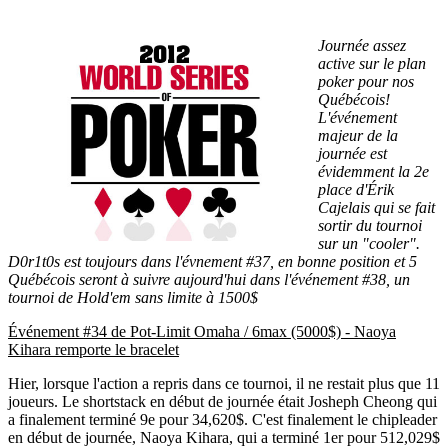
Journée assez
active sur le plan
poker pour nos
Québécois!
L'événement
majeur de la
journée est
évidemment la 2e
place d'Érik
Cajelais qui se fait
sortir du tournoi
sur un "cooler".
D0r1t0s est toujours dans l'évnement #37, en bonne position et 5
Québécois seront à suivre aujourd'hui dans l'événement #38, un
tournoi de Hold'em sans limite à 1500$
Événement #34 de Pot-Limit Omaha / 6max (5000$) - Naoya
Kihara remporte le bracelet
Hier, lorsque l'action a repris dans ce tournoi, il ne restait plus que 11
joueurs. Le shortstack en début de journée était Josheph Cheong qui
a finalement terminé 9e pour 34,620$. C'est finalement le chipleader
en début de journée, Naoya Kihara, qui a terminé 1er pour 512,029$