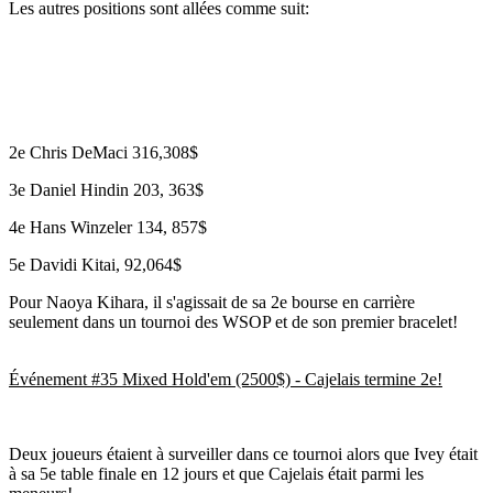
Les autres positions sont allées comme suit:
2e Chris DeMaci 316,308$
3e Daniel Hindin 203, 363$
4e Hans Winzeler 134, 857$
5e Davidi Kitai, 92,064$
Pour Naoya Kihara, il s'agissait de sa 2e bourse en carrière
seulement dans un tournoi des WSOP et de son premier bracelet!
Événement #35 Mixed Hold'em (2500$) - Cajelais termine 2e!
Deux joueurs étaient à surveiller dans ce tournoi alors que Ivey était
à sa 5e table finale en 12 jours et que Cajelais était parmi les