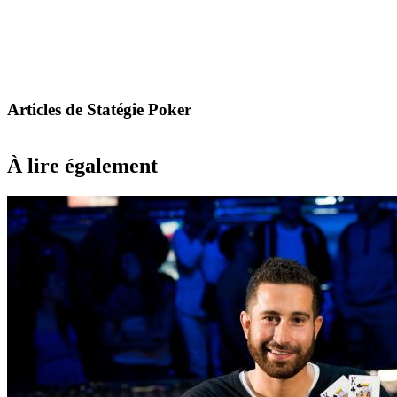
Articles de Statégie Poker
À lire également