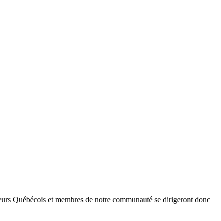
sieurs Québécois et membres de notre communauté se dirigeront donc