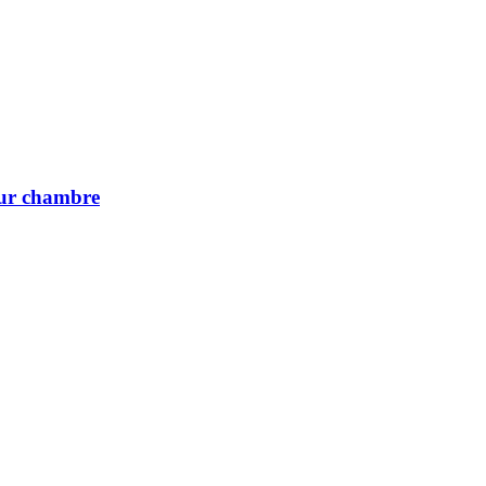
eur chambre