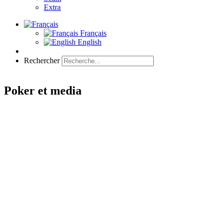
Extra
Français
English
Rechercher
Poker et media