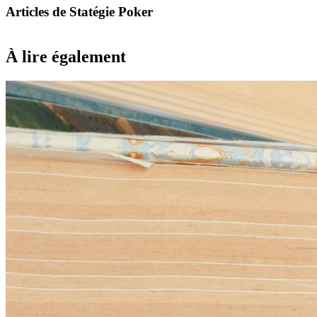
Articles de Statégie Poker
À lire également