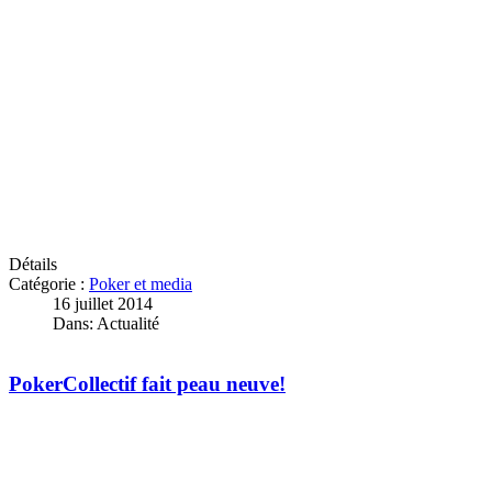
Détails
Catégorie :
Poker et media
16 juillet 2014
Dans: Actualité
PokerCollectif fait peau neuve!