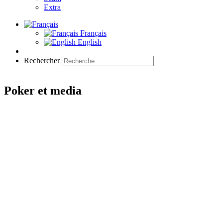
Extra
Français
English
Rechercher
Poker et media