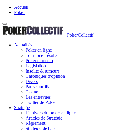
Accueil
Poker
PokerCollectif
Actualités
Poker en ligne
Tournoi et résultat
Poker et media
Legislation
Insolite & rumeurs
Chroniques d'opinion
Divers
Paris sportifs
Casino
Les entrevues
Twitter de Poker
Stratégie
L'univers du poker en ligne
Articles de Stratégie
Règlement
Stratégie de base