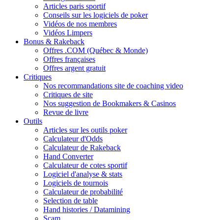
Articles paris sportif
Conseils sur les logiciels de poker
Vidéos de nos membres
Vidéos Limpers
Bonus & Rakeback
Offres .COM (Québec & Monde)
Offres françaises
Offres argent gratuit
Critiques
Nos recommandations site de coaching video
Critiques de site
Nos suggestion de Bookmakers & Casinos
Revue de livre
Outils
Articles sur les outils poker
Calculateur d'Odds
Calculateur de Rakeback
Hand Converter
Calculateur de cotes sportif
Logiciel d'analyse & stats
Logiciels de tournois
Calculateur de probabilité
Selection de table
Hand histories / Datamining
Scam