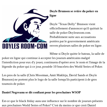
Doyle Brunson se retire du poker en
ligne
Doyle "Texas Dolly" Brunson vient
officiellement d'annoncer qu'il quittait la
salle de poker Doylesroom.com.
Probablement suite aux accusations
portées par le gouvernement américain
envers plusieurs salles de poker en ligne.
Même si Doyle quitte le bateau, la salle de
poker en ligne qui continue à accepter les joueurs américains malgré
l'interdiction pour eux d'y jouer, continuera d'opérer avec le nom et l'image de la
légende du poker qui à ce jour, possède 10 bracelets des World Series of Poker.
Les pros de la salle (Chris Moorman, Amit Makhija, David Sands et Doyle
Brunson) ne portent plus le logo de la salle lorsqu'ils participent à de gros
tournois de poker.
Daniel Negreanu se dit confiant pour les prochaines WSOP
Est-ce que le black friday aura une influence sur le nombre de joueurs présents
aux prochaines World Series of Poker? C'est du moins ce que croit Daniel