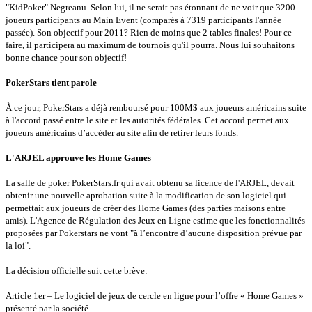
"KidPoker" Negreanu. Selon lui, il ne serait pas étonnant de ne voir que 3200
joueurs participants au Main Event (comparés à 7319 participants l'année
passée). Son objectif pour 2011? Rien de moins que 2 tables finales! Pour ce
faire, il participera au maximum de tournois qu'il pourra. Nous lui souhaitons
bonne chance pour son objectif!
PokerStars tient parole
À ce jour, PokerStars a déjà remboursé pour 100M$ aux joueurs américains suite
à l'accord passé entre le site et les autorités fédérales. Cet accord permet aux
joueurs américains d’accéder au site afin de retirer leurs fonds.
L'ARJEL approuve les Home Games
La salle de poker PokerStars.fr qui avait obtenu sa licence de l'ARJEL, devait
obtenir une nouvelle aprobation suite à la modification de son logiciel qui
permettait aux joueurs de créer des Home Games (des parties maisons entre
amis). L'Agence de Régulation des Jeux en Ligne estime que les fonctionnalités
proposées par Pokerstars ne vont "à l’encontre d’aucune disposition prévue par
la loi".
La décision officielle suit cette brève:
Article 1er – Le logiciel de jeux de cercle en ligne pour l’offre « Home Games »
présenté par la société