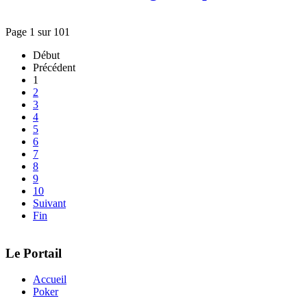
Page 1 sur 101
Début
Précédent
1
2
3
4
5
6
7
8
9
10
Suivant
Fin
Le Portail
Accueil
Poker