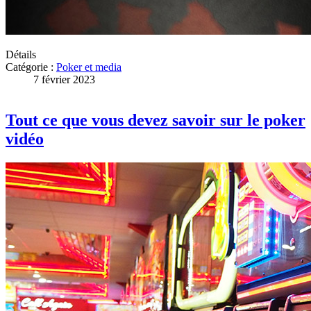
Détails
Catégorie :
Poker et media
7 février 2023
Tout ce que vous devez savoir sur le poker
vidéo