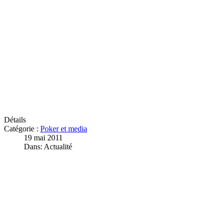
Détails
Catégorie :
Poker et media
19 mai 2011
Dans: Actualité