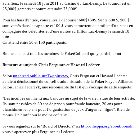
aura lieux le samedi 18 juin 2011 au Casino du Lac-Leamy. Le tournoi est un
25,000$ garantis et pourra atteindre 75,000$.
Pour les frais d'entrée, vous aurez à débourser 600$+60$. Sur le 600 $, 500 $
sont versés dans la cagnotte et 100 $ vous permettent de profiter d’un repas en
compagnie des célébrités et d’une nuitée au Hilton Lac-Leamy le samedi 18
juin.
On attend entre 50 et 150 participants.
Bonne chance à tous les membres de PokerCollectif qui y participeront.
Rumeurs au sujet de Chris Ferguson et Howard Lederer
Selon
un thread publié sur Twoplustwo
, Chris Ferguson et Howard Lederer
auraient démissionné du conseil d'administration de la Poker Players Alliance.
Selon Janice Fedarcyk, une responsable du FBI qui s'occupe de cette enquête:
"Les inculpés ont menti aux banques au sujet de la vraie nature de leur activité.
Ils sont passibles de 30 ans de prison pour fraude bancaire, 20 ans pour
blanchiment et 5 ans pour l’organisation de jeux d’argent en ligne". Rien de
moins. Un bluff pour le moins coûteux.
Si vous regardez sur le "Board of Directors" ici
http://theppa.org/about/board/
,
vous n'apercevez plus Ferguson ni Lederer.