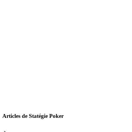
Articles de Statégie Poker