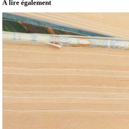
À lire également