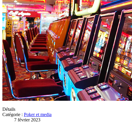
Détails
Catégorie :
Poker et media
7 février 2023