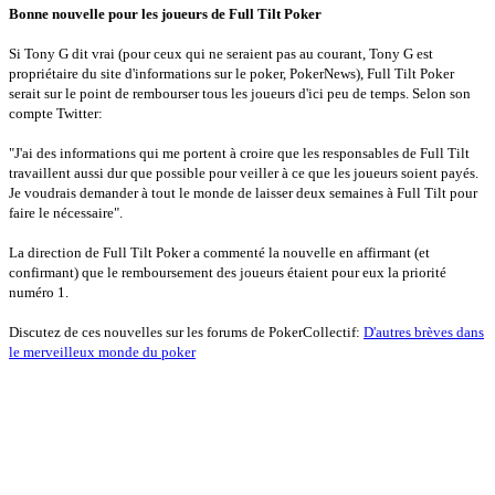
Bonne nouvelle pour les joueurs de Full Tilt Poker
Si Tony G dit vrai (pour ceux qui ne seraient pas au courant, Tony G est
propriétaire du site d'informations sur le poker, PokerNews), Full Tilt Poker
serait sur le point de rembourser tous les joueurs d'ici peu de temps. Selon son
compte Twitter:
"J'ai des informations qui me portent à croire que les responsables de Full Tilt
travaillent aussi dur que possible pour veiller à ce que les joueurs soient payés.
Je voudrais demander à tout le monde de laisser deux semaines à Full Tilt pour
faire le nécessaire".
La direction de Full Tilt Poker a commenté la nouvelle en affirmant (et
confirmant) que le remboursement des joueurs étaient pour eux la priorité
numéro 1.
Discutez de ces nouvelles sur les forums de PokerCollectif:
D'autres brèves dans
le merveilleux monde du poker