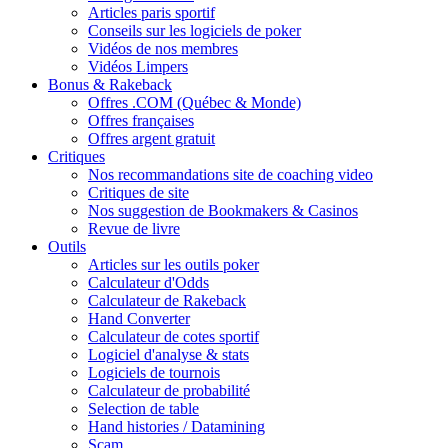
Articles paris sportif
Conseils sur les logiciels de poker
Vidéos de nos membres
Vidéos Limpers
Bonus & Rakeback
Offres .COM (Québec & Monde)
Offres françaises
Offres argent gratuit
Critiques
Nos recommandations site de coaching video
Critiques de site
Nos suggestion de Bookmakers & Casinos
Revue de livre
Outils
Articles sur les outils poker
Calculateur d'Odds
Calculateur de Rakeback
Hand Converter
Calculateur de cotes sportif
Logiciel d'analyse & stats
Logiciels de tournois
Calculateur de probabilité
Selection de table
Hand histories / Datamining
Scam