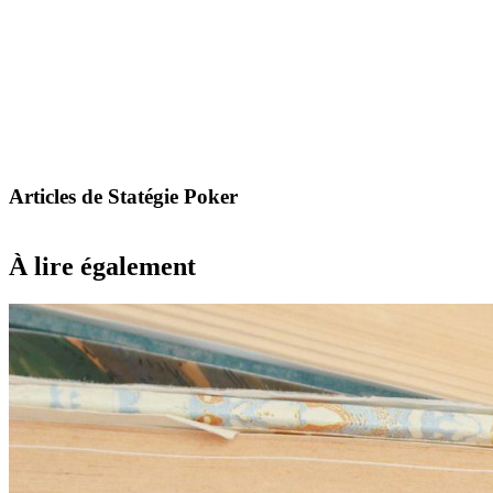
Articles de Statégie Poker
À lire également