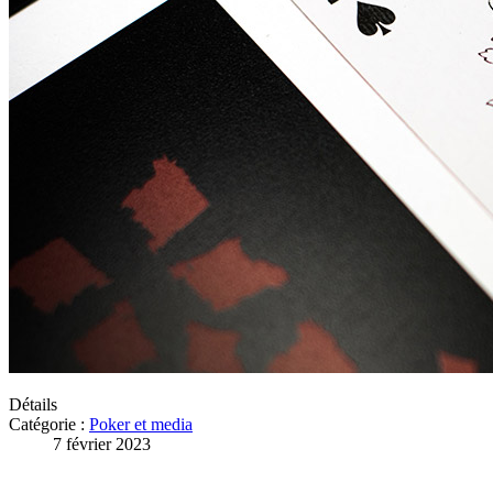
Détails
Catégorie :
Poker et media
7 février 2023