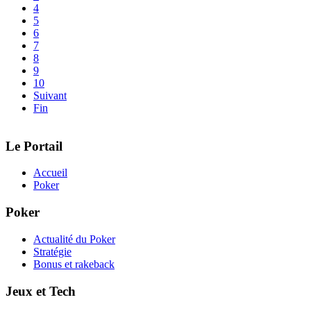
4
5
6
7
8
9
10
Suivant
Fin
Le Portail
Accueil
Poker
Poker
Actualité du Poker
Stratégie
Bonus et rakeback
Jeux et Tech