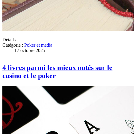
Détails
Catégorie :
Poker et media
17 octobre 2025
4 livres parmi les mieux notés sur le
casino et le poker