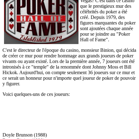
Vegas? C'est dans ce casino
que le prestigieux mur des
célébrités du poker a été
créé. Depuis 1979, des
figures marquantes du poker
sont ajoutées chaque année
pour se joindre au "Poker
Hall of Fame".
C'est le directeur de l'époque du casino, monsieur Binion, qui décida
de créer ce mur pour rendre hommage aux grands joueurs de poker
vivants ou ayant existé. Lors de la première année, 7 joueurs ont été
intronisés à ce "temple" de la renommée dont Johnny Moss et Bill
Hickok. Aujourd'hui, on compte seulement 36 joueurs sur ce mur et
ce serait un honneur pour n'importe quel joueur de poker de pouvoir
y figurer.
Voici quelques-uns de ces joueurs:
Doyle Brunson (1988)