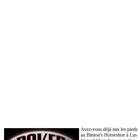
Avez-vous déjà mis les pieds
au Binion's Horseshoe à Las