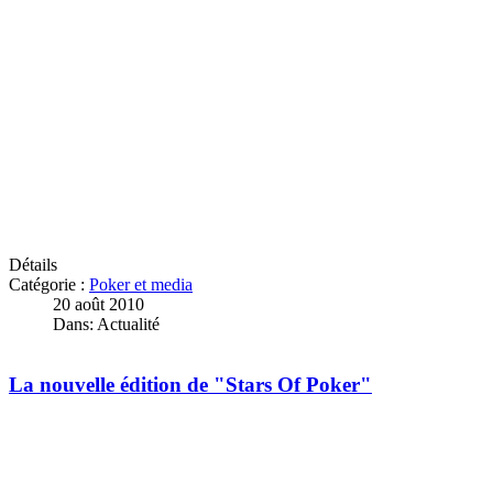
Détails
Catégorie :
Poker et media
20 août 2010
Dans: Actualité
La nouvelle édition de "Stars Of Poker"