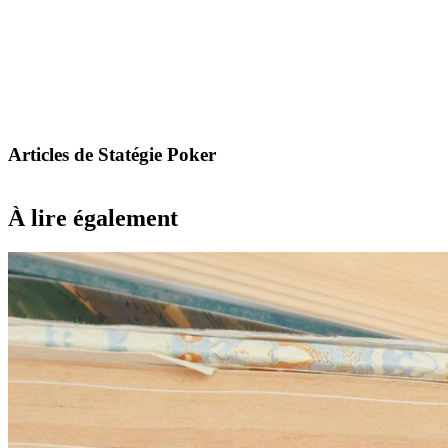
Articles de Statégie Poker
À lire également