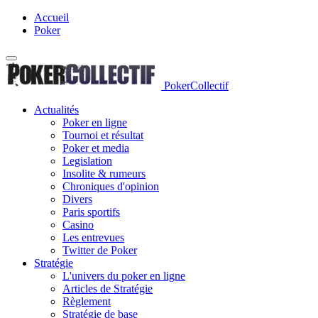
Accueil
Poker
PokerCollectif
Actualités
Poker en ligne
Tournoi et résultat
Poker et media
Legislation
Insolite & rumeurs
Chroniques d'opinion
Divers
Paris sportifs
Casino
Les entrevues
Twitter de Poker
Stratégie
L'univers du poker en ligne
Articles de Stratégie
Règlement
Stratégie de base