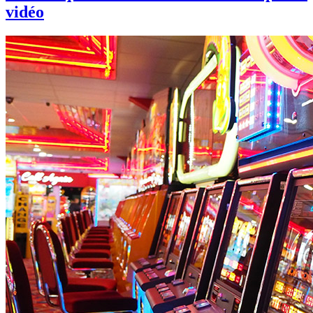
vidéo