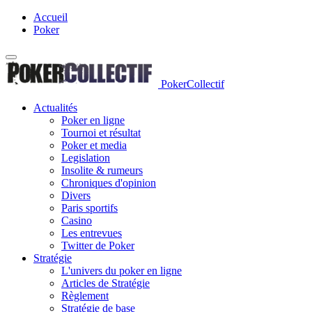
Accueil
Poker
PokerCollectif
Actualités
Poker en ligne
Tournoi et résultat
Poker et media
Legislation
Insolite & rumeurs
Chroniques d'opinion
Divers
Paris sportifs
Casino
Les entrevues
Twitter de Poker
Stratégie
L'univers du poker en ligne
Articles de Stratégie
Règlement
Stratégie de base