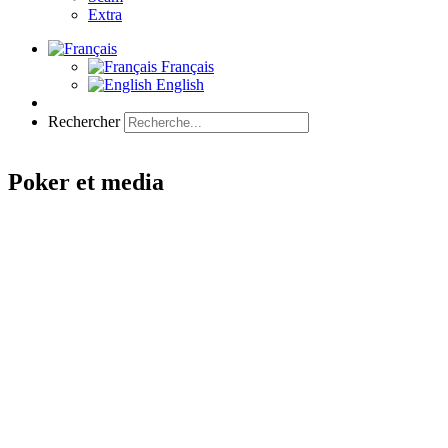
Extra
Français
English
Rechercher
Poker et media