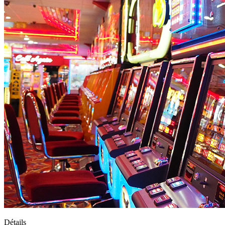
Détails