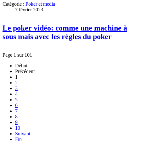
Catégorie :
Poker et media
7 février 2023
Le poker vidéo: comme une machine à
sous mais avec les règles du poker
Page 1 sur 101
Début
Précédent
1
2
3
4
5
6
7
8
9
10
Suivant
Fin