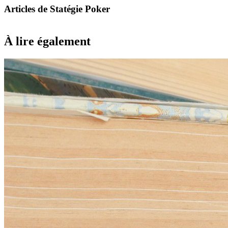
Articles de Statégie Poker
À lire également