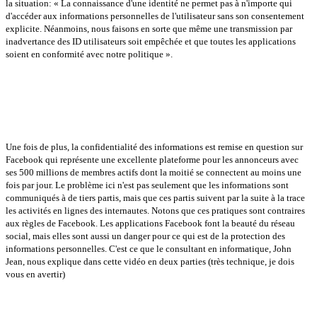
la situation: « La connaissance d'une identité ne permet pas à n'importe qui
d'accéder aux informations personnelles de l'utilisateur sans son consentement
explicite. Néanmoins, nous faisons en sorte que même une transmission par
inadvertance des ID utilisateurs soit empêchée et que toutes les applications
soient en conformité avec notre politique ».
Une fois de plus, la confidentialité des informations est remise en question sur
Facebook qui représente une excellente plateforme pour les annonceurs avec
ses 500 millions de membres actifs dont la moitié se connectent au moins une
fois par jour. Le problème ici n'est pas seulement que les informations sont
communiqués à de tiers partis, mais que ces partis suivent par la suite à la trace
les activités en lignes des internautes. Notons que ces pratiques sont contraires
aux règles de Facebook. Les applications Facebook font la beauté du réseau
social, mais elles sont aussi un danger pour ce qui est de la protection des
informations personnelles. C'est ce que le consultant en informatique, John
Jean, nous explique dans cette vidéo en deux parties (très technique, je dois
vous en avertir)