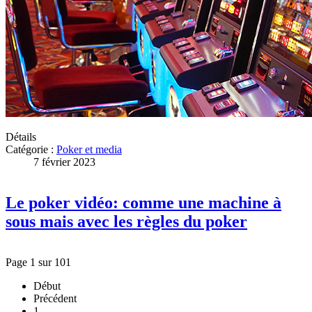
Détails
Catégorie :
Poker et media
7 février 2023
Le poker vidéo: comme une machine à
sous mais avec les règles du poker
Page 1 sur 101
Début
Précédent
1