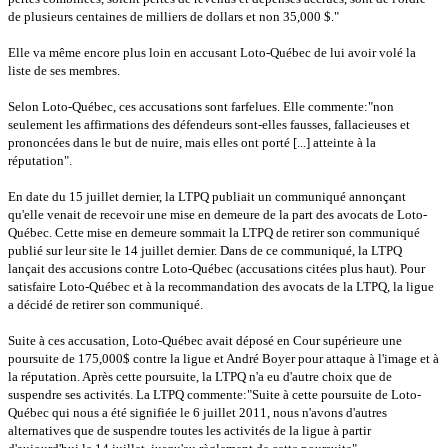
de plusieurs centaines de milliers de dollars et non 35,000 $."
Elle va même encore plus loin en accusant Loto-Québec de lui avoir volé la
liste de ses membres.
Selon Loto-Québec, ces accusations sont farfelues. Elle commente:"non
seulement les affirmations des défendeurs sont-elles fausses, fallacieuses et
prononcées dans le but de nuire, mais elles ont porté [...] atteinte à la
réputation".
En date du 15 juillet dernier, la LTPQ publiait un communiqué annonçant
qu'elle venait de recevoir une mise en demeure de la part des avocats de Loto-
Québec. Cette mise en demeure sommait la LTPQ de retirer son communiqué
publié sur leur site le 14 juillet dernier. Dans de ce communiqué, la LTPQ
lançait des accusions contre Loto-Québec (accusations citées plus haut). Pour
satisfaire Loto-Québec et à la recommandation des avocats de la LTPQ, la ligue
a décidé de retirer son communiqué.
Suite à ces accusation, Loto-Québec avait déposé en Cour supérieure une
poursuite de 175,000$ contre la ligue et André Boyer pour attaque à l'image et à
la réputation. Après cette poursuite, la LTPQ n'a eu d'autre choix que de
suspendre ses activités. La LTPQ commente:"Suite à cette poursuite de Loto-
Québec qui nous a été signifiée le 6 juillet 2011, nous n'avons d'autres
alternatives que de suspendre toutes les activités de la ligue à partir