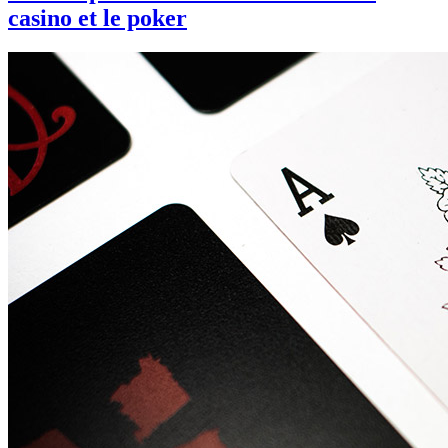
casino et le poker