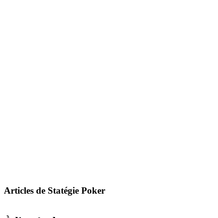
Articles de Statégie Poker