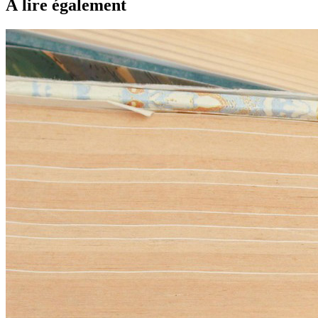
À lire également