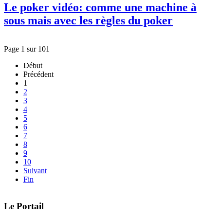
Le poker vidéo: comme une machine à
sous mais avec les règles du poker
Page 1 sur 101
Début
Précédent
1
2
3
4
5
6
7
8
9
10
Suivant
Fin
Le Portail