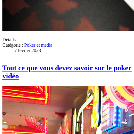
Détails
Catégorie :
Poker et media
7 février 2023
Tout ce que vous devez savoir sur le poker
vidéo