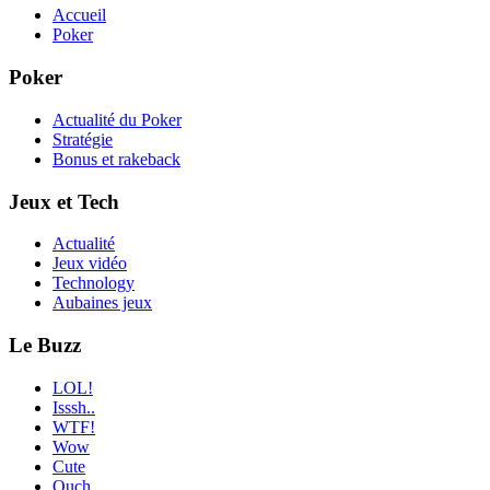
Accueil
Poker
Poker
Actualité du Poker
Stratégie
Bonus et rakeback
Jeux et Tech
Actualité
Jeux vidéo
Technology
Aubaines jeux
Le Buzz
LOL!
Isssh..
WTF!
Wow
Cute
Ouch