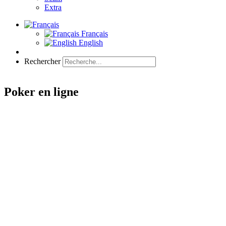
Extra
Français
English
Rechercher
Poker en ligne