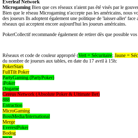
Everleaf Network
Microgaming
Bien que ces réseaux n'aient pas été visés par le gouve
Bien que le réseau Microgaming n'accepte pas les américains, nous vous 
des joueurs Ils adoptent également une politique de 'laisser-aller' face 
réseaux qui acceptent encore aujourd'hui les joueurs américains.
PokerCollectif recommande également de retirer dès que possible vos f
Réseaux et code de couleur approprié (
Vert = Sécuritaire
;
Jaune = Sécu
du nombre de joueurs aux tables, en date du 17 avril à 15h:
PokerStars
FullTilt Poker
PartyGaming (PartyPoker)
iPoker
Ongame
Cereus Network (Absolute Poker & Ultimate Bet)
888
Entraction
MicroGaming
BossMedia/International
Merge
EverestPoker
Bodog