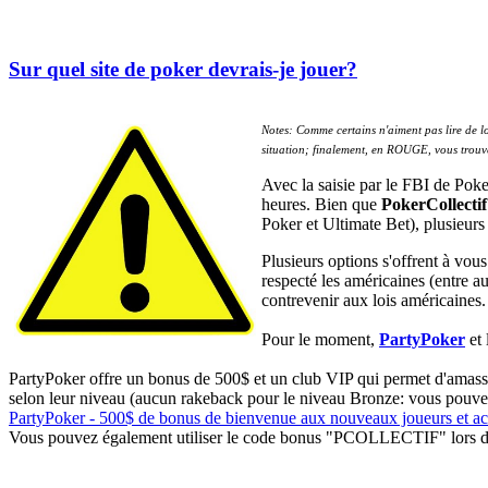
Sur quel site de poker devrais-je jouer?
Notes: Comme certains n'aiment pas lire de l
situation; finalement, en ROUGE, vous trouvere
Avec la saisie par le FBI de Pok
heures. Bien que
PokerCollectif
Poker et Ultimate Bet), plusieurs 
Plusieurs options s'offrent à vou
respecté les américaines (entre a
contrevenir aux lois américaines
Pour le moment,
PartyPoker
et 
PartyPoker offre un bonus de 500$ et un club VIP qui permet d'amasse
selon leur niveau (aucun rakeback pour le niveau Bronze: vous pouvez n
PartyPoker - 500$ de bonus de bienvenue aux nouveaux joueurs et ac
Vous pouvez également utiliser le code bonus "PCOLLECTIF" lors de 