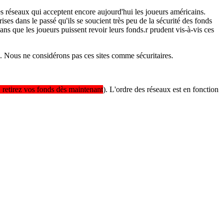
es réseaux qui acceptent encore aujourd'hui les joueurs américains.
ses dans le passé qu'ils se soucient très peu de la sécurité des fonds
 sans que les joueurs puissent revoir leurs fonds.r prudent vis-à-vis ces
). Nous ne considérons pas ces sites comme sécuritaires.
 retirez vos fonds dès maintenant
). L'ordre des réseaux est en fonction