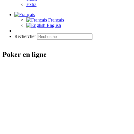
Extra
Français
English
Rechercher
Poker en ligne