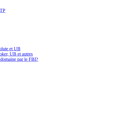
FTP
solute et UB
oker, UB et autres
de domaine par le FBI?