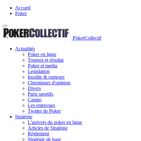
Accueil
Poker
PokerCollectif
Actualités
Poker en ligne
Tournoi et résultat
Poker et media
Legislation
Insolite & rumeurs
Chroniques d'opinion
Divers
Paris sportifs
Casino
Les entrevues
Twitter de Poker
Stratégie
L'univers du poker en ligne
Articles de Stratégie
Règlement
Stratégie de base