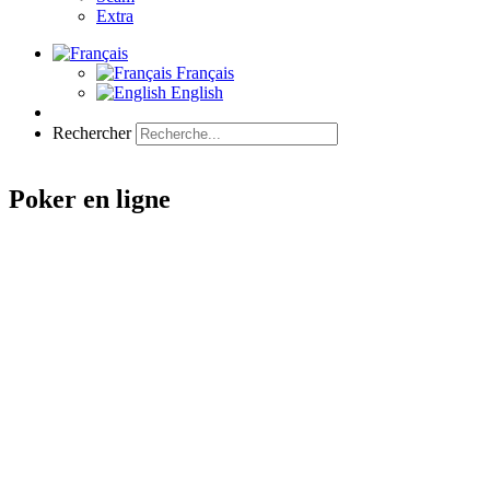
Extra
Français
English
Rechercher
Poker en ligne