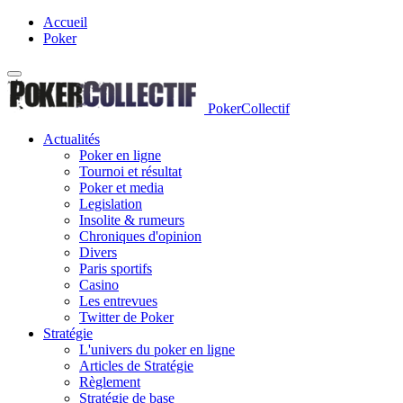
Accueil
Poker
PokerCollectif
Actualités
Poker en ligne
Tournoi et résultat
Poker et media
Legislation
Insolite & rumeurs
Chroniques d'opinion
Divers
Paris sportifs
Casino
Les entrevues
Twitter de Poker
Stratégie
L'univers du poker en ligne
Articles de Stratégie
Règlement
Stratégie de base