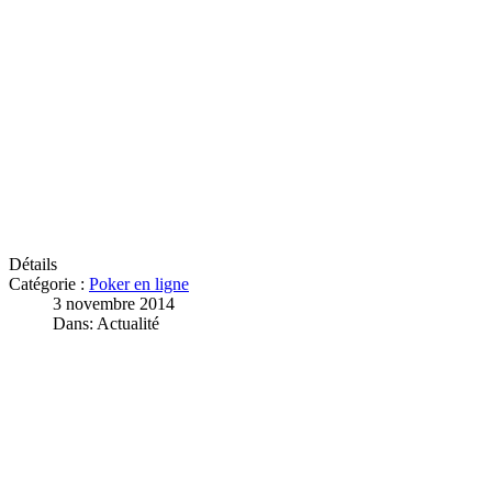
Détails
Catégorie :
Poker en ligne
3 novembre 2014
Dans: Actualité