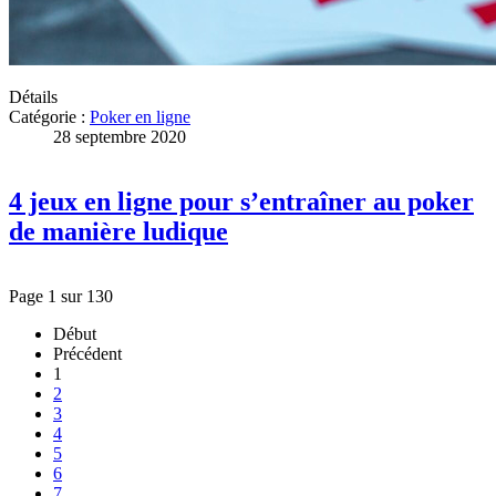
Détails
Catégorie :
Poker en ligne
28 septembre 2020
4 jeux en ligne pour s’entraîner au poker
de manière ludique
Page 1 sur 130
Début
Précédent
1
2
3
4
5
6
7