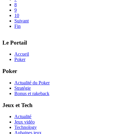
8
9
10
Suivant
Fin
Le Portail
Accueil
Poker
Poker
Actualité du Poker
Stratégie
Bonus et rakeback
Jeux et Tech
Actualité
Jeux vidéo
Technology
Aubaines jeux