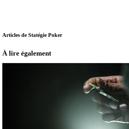
Articles de Statégie Poker
À lire également