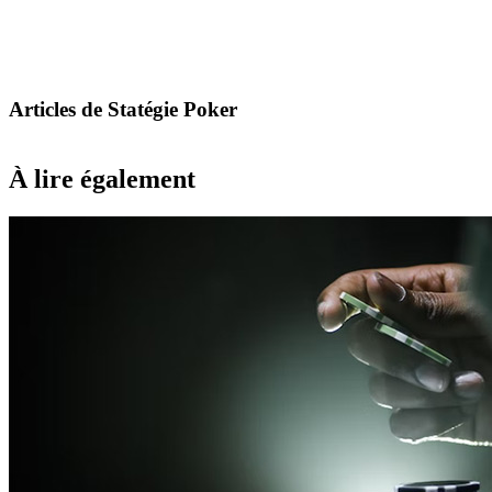
Articles de Statégie Poker
À lire également