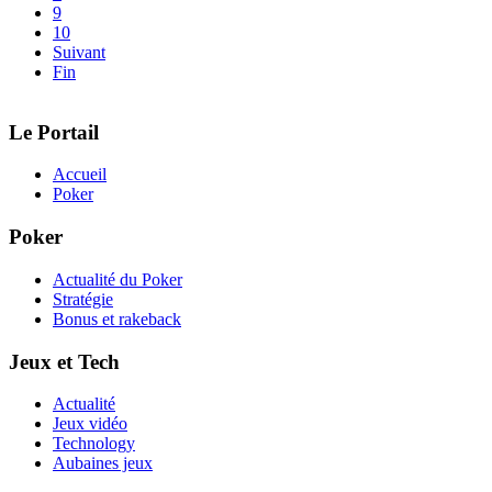
9
10
Suivant
Fin
Le Portail
Accueil
Poker
Poker
Actualité du Poker
Stratégie
Bonus et rakeback
Jeux et Tech
Actualité
Jeux vidéo
Technology
Aubaines jeux