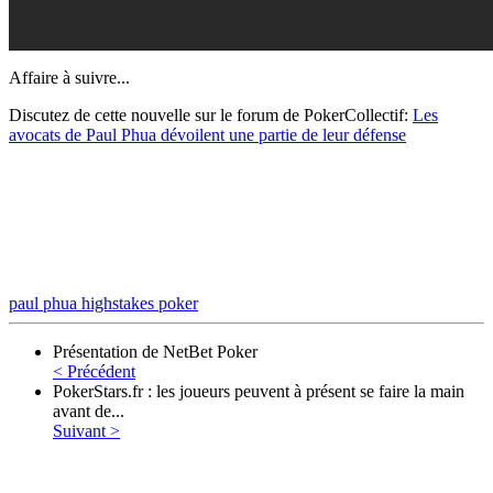
Affaire à suivre...
Discutez de cette nouvelle sur le forum de PokerCollectif:
Les
avocats de Paul Phua dévoilent une partie de leur défense
paul phua
highstakes poker
Présentation de NetBet Poker
< Précédent
PokerStars.fr : les joueurs peuvent à présent se faire la main
avant de...
Suivant >