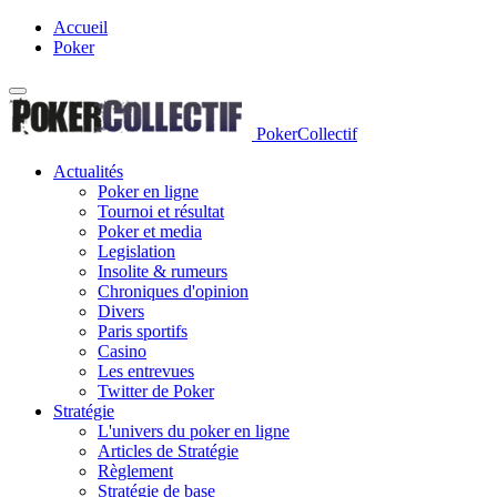
Accueil
Poker
PokerCollectif
Actualités
Poker en ligne
Tournoi et résultat
Poker et media
Legislation
Insolite & rumeurs
Chroniques d'opinion
Divers
Paris sportifs
Casino
Les entrevues
Twitter de Poker
Stratégie
L'univers du poker en ligne
Articles de Stratégie
Règlement
Stratégie de base