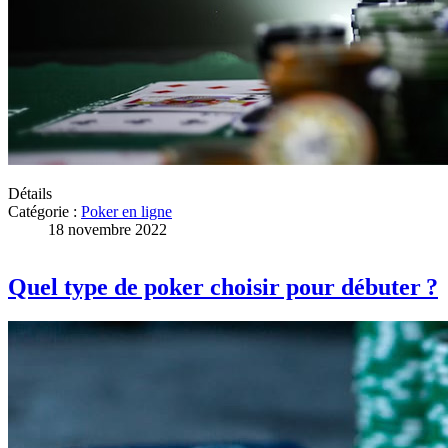
Détails
Catégorie :
Poker en ligne
18 novembre 2022
Quel type de poker choisir pour débuter ?