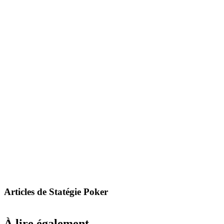
Articles de Statégie Poker
À lire également