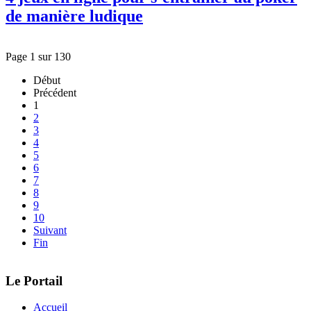
de manière ludique
Page 1 sur 130
Début
Précédent
1
2
3
4
5
6
7
8
9
10
Suivant
Fin
Le Portail
Accueil