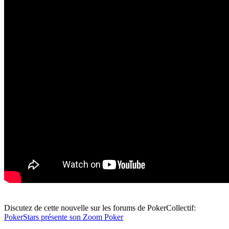
Discutez de cette nouvelle sur les forums de PokerCollectif:
PokerStars présente son Zoom Poker