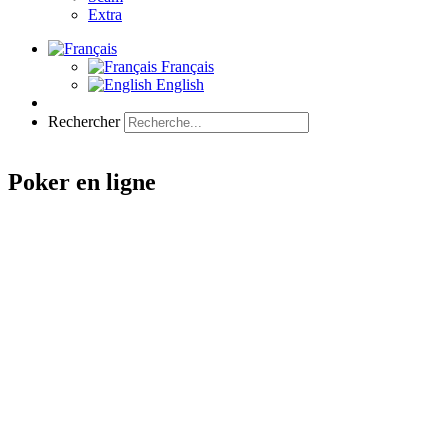
Extra
Français
English
Rechercher
Poker en ligne