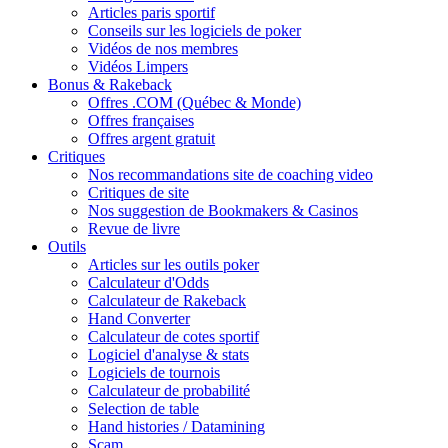
Articles paris sportif
Conseils sur les logiciels de poker
Vidéos de nos membres
Vidéos Limpers
Bonus & Rakeback
Offres .COM (Québec & Monde)
Offres françaises
Offres argent gratuit
Critiques
Nos recommandations site de coaching video
Critiques de site
Nos suggestion de Bookmakers & Casinos
Revue de livre
Outils
Articles sur les outils poker
Calculateur d'Odds
Calculateur de Rakeback
Hand Converter
Calculateur de cotes sportif
Logiciel d'analyse & stats
Logiciels de tournois
Calculateur de probabilité
Selection de table
Hand histories / Datamining
Scam