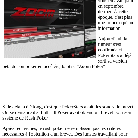
vous en avait parlé
en septembre
dernier. À cette
époque, c'est plus
une rumeur qu'une
information.
Aujourd'hui, la
rumeur s'est
confirmée et
PokerStars a déjà
sorti sa version
beta de son poker en accéléré, baptisé "Zoom Poker".
Si le délai a été long, c'est que PokerStars avait des soucis de brevet.
On se demandait si Full Tilt Poker avait obtenu un brevet pour son
système de Rush Poker.
Après recherches, le rush poker ne remplissait pas les critères
nécessaires à l'obtention d'un brevet. Des juristes travaillant pour