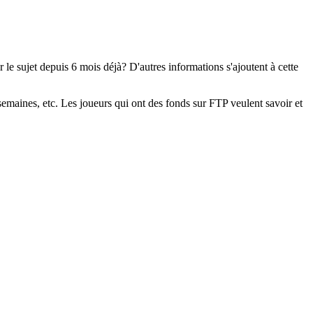
le sujet depuis 6 mois déjà? D'autres informations s'ajoutent à cette
aines, etc. Les joueurs qui ont des fonds sur FTP veulent savoir et