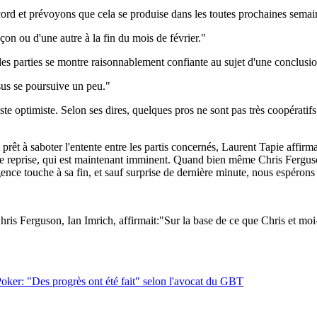
ord et prévoyons que cela se produise dans les toutes prochaines semai
on ou d'une autre à la fin du mois de février."
des parties se montre raisonnablement confiante au sujet d'une conclusi
ssus se poursuive un peu."
este optimiste. Selon ses dires, quelques pros ne sont pas très coopérat
rêt à saboter l'entente entre les partis concernés, Laurent Tapie affirm
 reprise, qui est maintenant imminent. Quand bien même Chris Ferguson s
ence touche à sa fin, et sauf surprise de dernière minute, nous espérons 
is Ferguson, Ian Imrich, affirmait:"Sur la base de ce que Chris et moi-
Poker: "Des progrès ont été fait" selon l'avocat du GBT