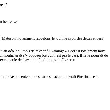
nes."
on heureuse."
ifs (Matusow notamment rappelons-le, qui nie avoir des dettes envers
ait au début du mois de février à iGaming: « Ceci est totalement faux.
ouhaiterait s’y opposer (ce qui n’est pas le cas), il ne le pourrait de
exécuter le deal avant la fin du mois de février. »
même avons entendu des parties, l'accord devrait être finalisé au