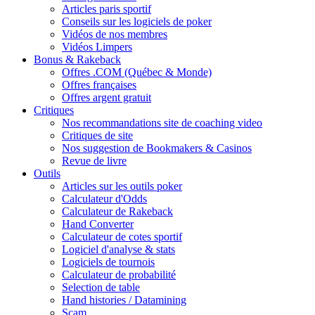
Articles paris sportif
Conseils sur les logiciels de poker
Vidéos de nos membres
Vidéos Limpers
Bonus & Rakeback
Offres .COM (Québec & Monde)
Offres françaises
Offres argent gratuit
Critiques
Nos recommandations site de coaching video
Critiques de site
Nos suggestion de Bookmakers & Casinos
Revue de livre
Outils
Articles sur les outils poker
Calculateur d'Odds
Calculateur de Rakeback
Hand Converter
Calculateur de cotes sportif
Logiciel d'analyse & stats
Logiciels de tournois
Calculateur de probabilité
Selection de table
Hand histories / Datamining
Scam