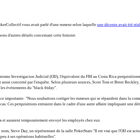
PokerCollectif vous avait parlé d'une rumeur selon laquelle
une décente avait été réa
ons d'autres détails concernant cette histoire.
anismo Investigacion Judicial (OIJ), l'équivalent du FBI au Costa Rica perquisitionn
t aussi concerné par l'enquête. Selon plusieurs sources, Scott Tom et Brent Beckley,
c les événements du "black friday".
ce importante: "Nous souhaitons corriger les rumeurs qui se répandent dans la com
e cas. Ces perquisitions entraient dans le cadre d'une autre affaire impliquant une 
ica et auraient temporairement envoyé les employés chez eux.
nom, Steve Day, un représentant de la salle PokerStars:"Il est vrai que l'OIJ est ac
peu à ses opérations habituelles".