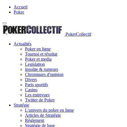
Accueil
Poker
PokerCollectif
Actualités
Poker en ligne
Tournoi et résultat
Poker et media
Legislation
Insolite & rumeurs
Chroniques d'opinion
Divers
Paris sportifs
Casino
Les entrevues
Twitter de Poker
Stratégie
L'univers du poker en ligne
Articles de Stratégie
Règlement
Stratégie de base