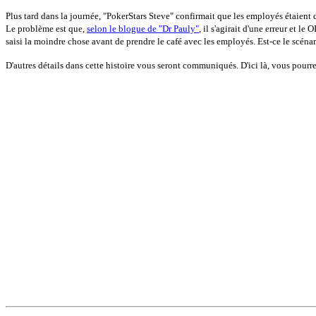
Plus tard dans la journée, "PokerStars Steve" confirmait que les employés étaient de
Le problème est que,
selon le blogue de "Dr Pauly"
,
il s'agirait d'une erreur et le
saisi la moindre chose avant de prendre le café avec les employés. Est-ce le scénari
D'autres détails dans cette histoire vous seront communiqués. D'ici là, vous pourr