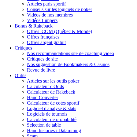
Articles paris sportif
Conseils sur les logiciels de poker
Vidéos de nos membres
Vidéos Limpers
Bonus & Rakeback
Offres .COM (Québec & Monde)
Offres françaises
Offres argent gratuit
Critiques
Nos recommandations site de coaching video
Critiques de site
Nos suggestion de Bookmakers & Casinos
Revue de livre
Outils
Articles sur les outils poker
Calculateur d'Odds
Calculateur de Rakeback
Hand Converter
Calculateur de cotes sportif
Logiciel d'analyse & stats
Logiciels de tournois
Calculateur de probabilité
Selection de table
Hand histories / Datamining
Scam