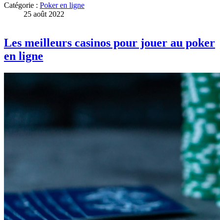
Catégorie :
Poker en ligne
25 août 2022
Les meilleurs casinos pour jouer au poker
en ligne