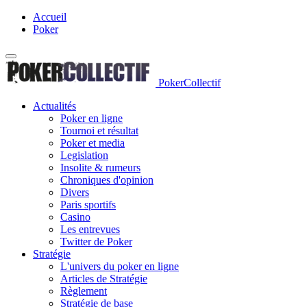
Accueil
Poker
PokerCollectif
Actualités
Poker en ligne
Tournoi et résultat
Poker et media
Legislation
Insolite & rumeurs
Chroniques d'opinion
Divers
Paris sportifs
Casino
Les entrevues
Twitter de Poker
Stratégie
L'univers du poker en ligne
Articles de Stratégie
Règlement
Stratégie de base