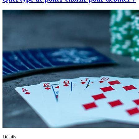
Détails