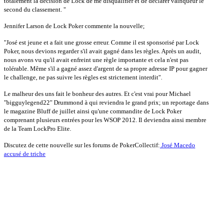
totalement la décision de Lock de me disqualifier et de déclarer vainqueur le
second du classement. "
Jennifer Larson de Lock Poker commente la nouvelle;
"José est jeune et a fait une grosse erreur. Comme il est sponsorisé par Lock
Poker, nous devions regarder s'il avait gagné dans les règles. Après un audit,
nous avons vu qu'il avait enfreint une règle importante et cela n'est pas
tolérable. Même s'il a gagné assez d'argent de sa propre adresse IP pour gagner
le challenge, ne pas suivre les règles est strictement interdit".
Le malheur des uns fait le bonheur des autres. Et c'est vrai pour Michael
"bigguylegend22" Drummond à qui reviendra le grand prix; un reportage dans
le magazine Bluff de juillet ainsi qu'une commandite de Lock Poker
comprenant plusieurs entrées pour les WSOP 2012. Il deviendra ainsi membre
de la Team LockPro Elite.
Discutez de cette nouvelle sur les forums de PokerCollectif:
José Macedo
accusé de triche