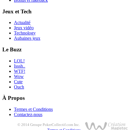
Bonus et rakeback
Jeux et Tech
Actualité
Jeux vidéo
Technology
Aubaines jeux
Le Buzz
LOL!
Isssh..
WTF!
Wow
Cute
Ouch
À Propos
Termes et Conditions
Contactez-nous
© 2014 Groupe PokerCollectif.com Inc.
Termes et Conditions