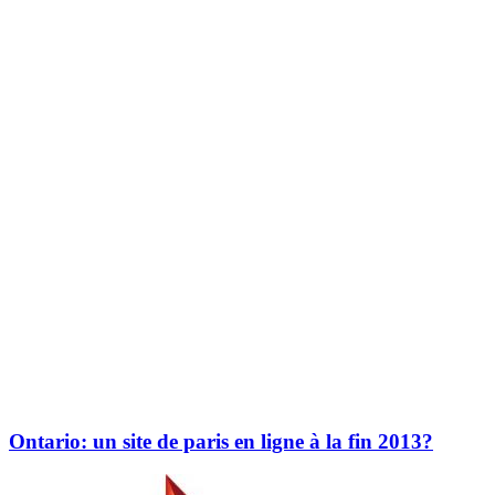
Ontario: un site de paris en ligne à la fin 2013?