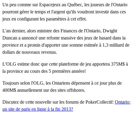
Un peu comme sur Espacejeux au Québec, les joueurs de l'Ontario
pourront gérer le temps et l'argent qu'ils voudront investir dans ces
jeux en configurant les paramètres à cet effet.
L'an dernier, alors ministre des Finances de l'Ontario, Dwight
Duncan a annoncé une refonte massive des jeux de hasard dans la
province et a promis d'apporter une somme estimée à 1,3 milliard de
dollars de nouveaux revenus.
L'OLG estime donc que cette plateforme de jeu apportera 375M$ à
la province au cours des 5 premières années!
Toujours selon l'OLG, les Ontariens dépensent à ce jour plus de
400M$ annuellement sur des sites offshores.
Discutez de cette nouvelle sur les forums de PokerCollectif:
Ontario:
un site de paris en ligne à la fin 2013?