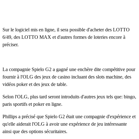
Sur le logiciel mis en ligne, il sera possible d'acheter des LOTTO
6/49, des LOTTO MAX et d'autres formes de loteries encore à
préciser.
La compagnie Spielo G2 a gagné une enchère dite compétitive pour
fournir à l'OLG des jeux de casino incluant des slots machine, des
vidéos poker et des jeux de table.
Selon l'OLG, plus tard seront introduits d'autres jeux tels que: bingo,
paris sportifs et poker en ligne.
Phillips a précisé que Spielo G2 était une compagnie d'expérience et
qu'elle aiderait l'OLG à avoir une expérience de jeu intéressante
ainsi que des options sécuritaires.