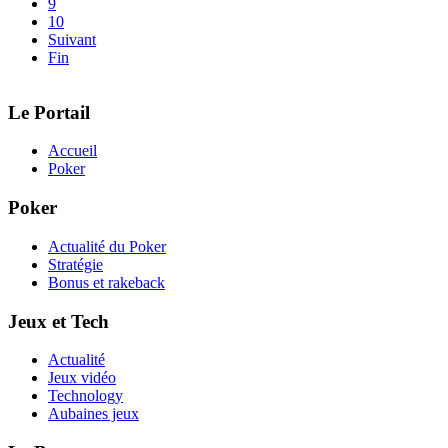
9
10
Suivant
Fin
Le Portail
Accueil
Poker
Poker
Actualité du Poker
Stratégie
Bonus et rakeback
Jeux et Tech
Actualité
Jeux vidéo
Technology
Aubaines jeux