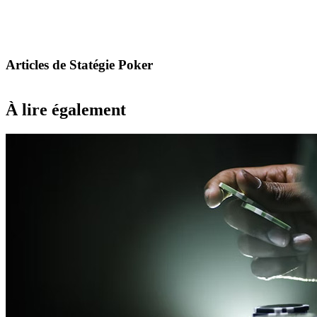
Articles de Statégie Poker
À lire également