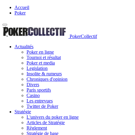
Accueil
Poker
PokerCollectif
Actualités
Poker en ligne
Tournoi et résultat
Poker et media
Legislation
Insolite & rumeurs
Chroniques d'opinion
Divers
Paris sportifs
Casino
Les entrevues
Twitter de Poker
Stratégie
L'univers du poker en ligne
Articles de Stratégie
Règlement
Stratégie de base