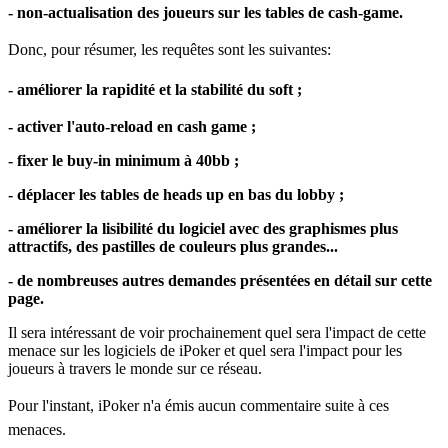
- non-actualisation des joueurs sur les tables de cash-game.
Donc, pour résumer, les requêtes sont les suivantes:
- améliorer la rapidité et la stabilité du soft ;
- activer l'auto-reload en cash game ;
- fixer le buy-in minimum à 40bb ;
- déplacer les tables de heads up en bas du lobby ;
- améliorer la lisibilité du logiciel avec des graphismes plus
attractifs, des pastilles de couleurs plus grandes...
- de nombreuses autres demandes présentées en détail sur cette
page.
Il sera intéressant de voir prochainement quel sera l'impact de cette
menace sur les logiciels de iPoker et quel sera l'impact pour les
joueurs à travers le monde sur ce réseau.
Pour l'instant, iPoker n'a émis aucun commentaire suite à ces
menaces.