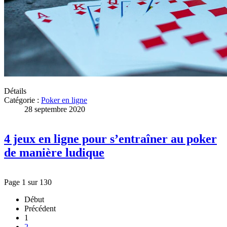
Détails
Catégorie :
Poker en ligne
28 septembre 2020
4 jeux en ligne pour s’entraîner au poker
de manière ludique
Page 1 sur 130
Début
Précédent
1
2