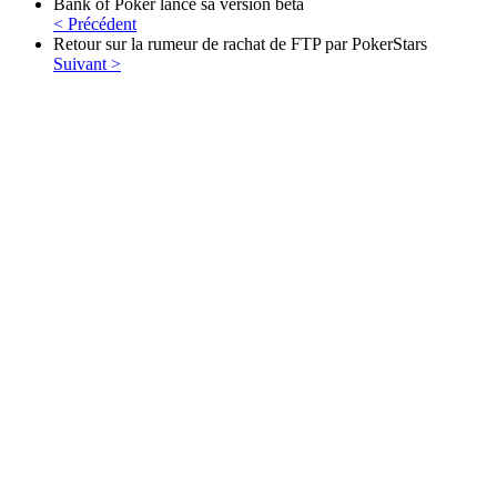
Bank of Poker lance sa version bêta
< Précédent
Retour sur la rumeur de rachat de FTP par PokerStars
Suivant >