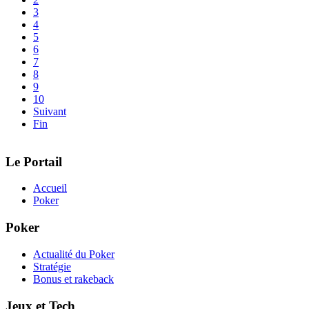
3
4
5
6
7
8
9
10
Suivant
Fin
Le Portail
Accueil
Poker
Poker
Actualité du Poker
Stratégie
Bonus et rakeback
Jeux et Tech