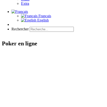
Extra
Français
English
Rechercher
Poker en ligne