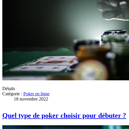
Détails
Catégorie :
Poker en ligne
18 novembre 2022
Quel type de poker choisir pour débuter ?