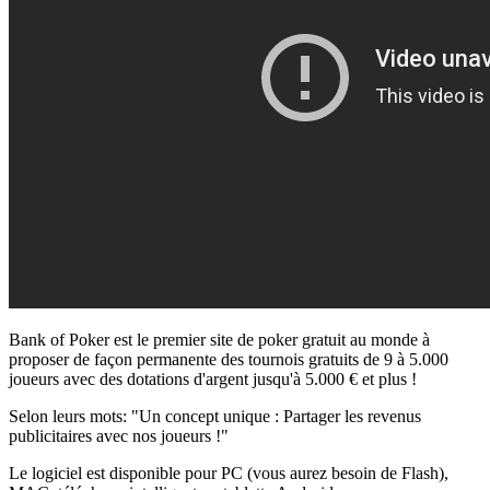
Bank of Poker est le premier site de poker gratuit au monde à
proposer de façon permanente des tournois gratuits de 9 à 5.000
joueurs avec des dotations d'argent jusqu'à 5.000 € et plus !
Selon leurs mots: "Un concept unique : Partager les revenus
publicitaires avec nos joueurs !"
Le logiciel est disponible pour PC (vous aurez besoin de Flash),