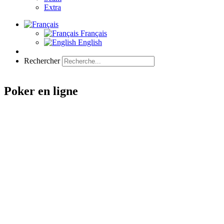
Extra
Français
English
Rechercher
Poker en ligne