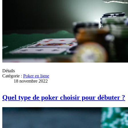
Détails
Catégorie :
Poker en ligne
18 novembre 2022
Quel type de poker choisir pour débuter ?