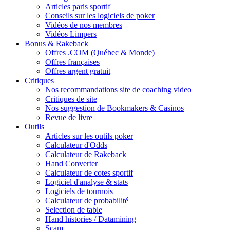
Articles paris sportif
Conseils sur les logiciels de poker
Vidéos de nos membres
Vidéos Limpers
Bonus & Rakeback
Offres .COM (Québec & Monde)
Offres françaises
Offres argent gratuit
Critiques
Nos recommandations site de coaching video
Critiques de site
Nos suggestion de Bookmakers & Casinos
Revue de livre
Outils
Articles sur les outils poker
Calculateur d'Odds
Calculateur de Rakeback
Hand Converter
Calculateur de cotes sportif
Logiciel d'analyse & stats
Logiciels de tournois
Calculateur de probabilité
Selection de table
Hand histories / Datamining
Scam