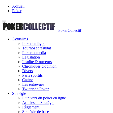
Accueil
Poker
PokerCollectif
Actualités
Poker en ligne
Tournoi et résultat
Poker et media
Legislation
Insolite & rumeurs
Chroniques d'opinion
Divers
Paris sportifs
Casino
Les entrevues
Twitter de Poker
Stratégie
L'univers du poker en ligne
Articles de Stratégie
Règlement
Stratégie de base