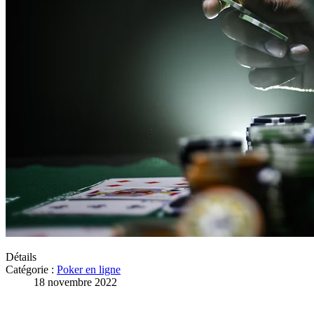
Détails
Catégorie :
Poker en ligne
18 novembre 2022