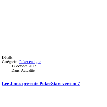
Détails
Catégorie :
Poker en ligne
17 octobre 2012
Dans: Actualité
Lee Jones présente PokerStars version 7