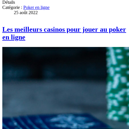
Détails
Catégorie :
Poker en ligne
25 août 2022
Les meilleurs casinos pour jouer au poker
en ligne