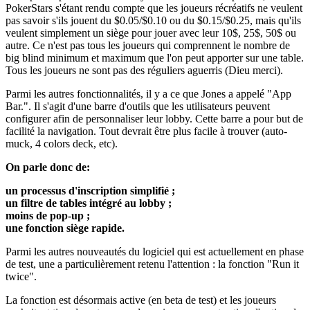
PokerStars s'étant rendu compte que les joueurs récréatifs ne veulent
pas savoir s'ils jouent du $0.05/$0.10 ou du $0.15/$0.25, mais qu'ils
veulent simplement un siège pour jouer avec leur 10$, 25$, 50$ ou
autre. Ce n'est pas tous les joueurs qui comprennent le nombre de
big blind minimum et maximum que l'on peut apporter sur une table.
Tous les joueurs ne sont pas des réguliers aguerris (Dieu merci).
Parmi les autres fonctionnalités, il y a ce que Jones a appelé "App
Bar.". Il s'agit d'une barre d'outils que les utilisateurs peuvent
configurer afin de personnaliser leur lobby. Cette barre a pour but de
facilité la navigation. Tout devrait être plus facile à trouver (auto-
muck, 4 colors deck, etc).
On parle donc de:
un processus d'inscription simplifié ;
un filtre de tables intégré au lobby ;
moins de pop-up ;
une fonction siège rapide.
Parmi les autres nouveautés du logiciel qui est actuellement en phase
de test, une a particulièrement retenu l'attention : la fonction "Run it
twice".
La fonction est désormais active (en beta de test) et les joueurs