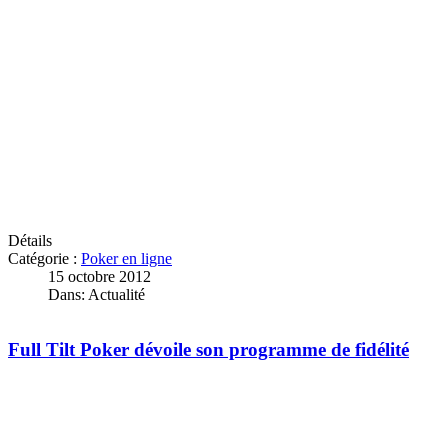
Détails
Catégorie :
Poker en ligne
15 octobre 2012
Dans: Actualité
Full Tilt Poker dévoile son programme de fidélité