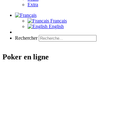
Extra
Français
English
Rechercher
Poker en ligne