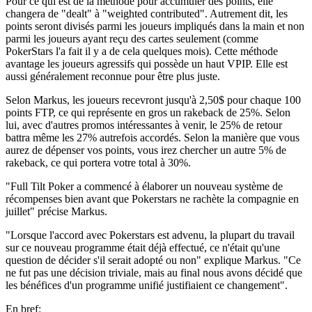
Pour ce qui est de la méthode pour accumuler des points, elle
changera de "dealt" à "weighted contributed". Autrement dit, les
points seront divisés parmi les joueurs impliqués dans la main et non
parmi les joueurs ayant reçu des cartes seulement (comme
PokerStars l'a fait il y a de cela quelques mois). Cette méthode
avantage les joueurs agressifs qui possède un haut VPIP. Elle est
aussi généralement reconnue pour être plus juste.
Selon Markus, les joueurs recevront jusqu'à 2,50$ pour chaque 100
points FTP, ce qui représente en gros un rakeback de 25%. Selon
lui, avec d'autres promos intéressantes à venir, le 25% de retour
battra même les 27% autrefois accordés. Selon la manière que vous
aurez de dépenser vos points, vous irez chercher un autre 5% de
rakeback, ce qui portera votre total à 30%.
"Full Tilt Poker a commencé à élaborer un nouveau système de
récompenses bien avant que Pokerstars ne rachète la compagnie en
juillet" précise Markus.
"Lorsque l'accord avec Pokerstars est advenu, la plupart du travail
sur ce nouveau programme était déjà effectué, ce n'était qu'une
question de décider s'il serait adopté ou non" explique Markus. "Ce
ne fut pas une décision triviale, mais au final nous avons décidé que
les bénéfices d'un programme unifié justifiaient ce changement".
En bref: