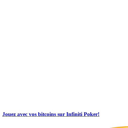
Jouez avec vos bitcoins sur Infiniti Poker!