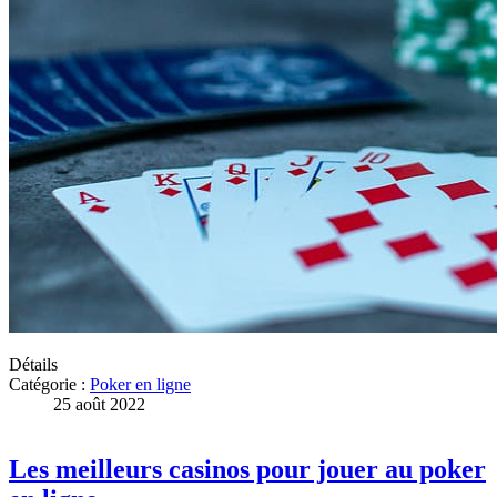
Détails
Catégorie :
Poker en ligne
25 août 2022
Les meilleurs casinos pour jouer au poker