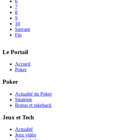
6
7
8
9
10
Suivant
Fin
Le Portail
Accueil
Poker
Poker
Actualité du Poker
Stratégie
Bonus et rakeback
Jeux et Tech
Actualité
Jeux vidéo