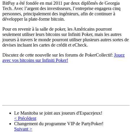
BitPay a été fondée en mai 2011 par deux diplômés de Georgia
Tech. Avec l’argent des investisseurs, l’entreprise engagera cinq
personnes, principalement des ingénieurs, afin de continuer à
développer la plate-forme bitcoin.
Pour en revenir à la salle de poker, les Américains pourront
seulement utiliser leurs bitcoins sur Infiniti Poker, mais les autres
joueurs à travers le monde pourront utiliser plusieurs autres sortes de
devises incluant les cartes de crédit et eCheck.
Discutez de cette nouvelle sur les forums de PokerCollectif:
Jouez
avec vos bitcoins sur Infiniti Poker!
Le Manitoba se joint aux joueurs d'Espacejeux!
< Précédent
Changement du programme VIP de PartyPoker!
Suivant >