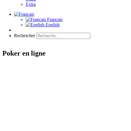
Extra
Français
English
Rechercher
Poker en ligne